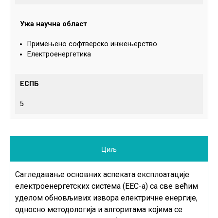
Ужа научна област
Примењено софтверско инжењерство
Електроенергетика
ЕСПБ
5
Циљ
Сагледавање основних аспеката експлоатације
електроенергетских система (ЕЕС-а) са све већим
уделом обновљивих извора електричне енергије,
односно методологија и алгоритама којима се