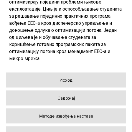
оптимизирају поједини проблеми њихове
експлоатације. Циљ је и оспособљавање студената
за решавање појединих практичних програма
вођења ЕЕС-а кроз диспечерско управљање и
доношење одлука о оптимизацији погона. Један
од циљева је и обучавање студената за
коришћење готових програмских пакета за
оптимизацију погона кроз менаџмент ЕЕС-а и
микро мрежа.
Исход
Садржај
Методе извођења наставе