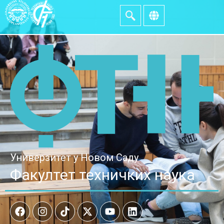
Универзитет у Новом Саду
Факултет техничких наука