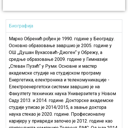
Биографија
Марко Обренић рођен је 1990. године у Београду.
Основно образовање завршио је 2005. године у
ОШ „Душан Вукасовић-Диоген“ у Обрежу, а
средње образовање 2009. године у Гимназији
„Стеван Пузић“ у Руми. Основне и мастер
академске студије на студијском програму
Енергетика, електроника и телекомуникације -
Електроенергетски системи завршио је на
Факултету техничких наука Универзитета у Новом
Саду 2013. и 2014. године. Докторске академске
студије уписао је 2014/2015, а звање доктора
наука стекао је 2020. године. Професионалну
каријеру у привреди започео је 2012. године као
стипендиста компаније Телвент ДМС. Од јула 2014.