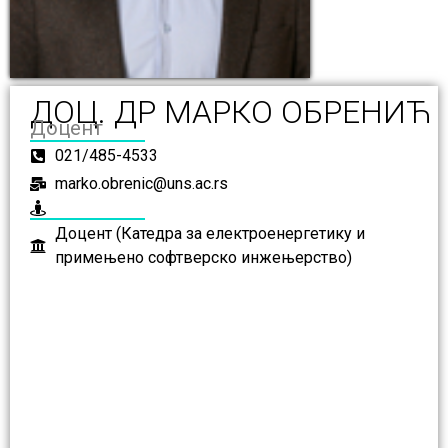
ДОЦ. ДР МАРКО ОБРЕНИЋ
Доцент
021/485-4533
marko.obrenic@uns.ac.rs
Доцент (Катедра за електроенергетику и
примењено софтверско инжењерство)