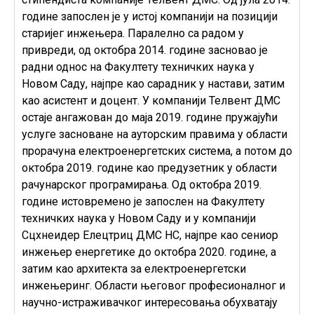
године запослен је у истој компанији на позицији
старијег инжењера. Паралелно са радом у
привреди, од октобра 2014. године засновао је
радни однос на Факултету техничких наука у
Новом Саду, најпре као сарадник у настави, затим
као асистент и доцент. У компанији Телвент ДМС
остаје ангажован до маја 2019. године пружајући
услуге засноване на ауторским правима у области
прорачуна електроенергетских система, а потом до
октобра 2019. године као предузетник у области
рачунарског програмирања. Од октобра 2019.
године истовремено је запослен на Факултету
техничких наука у Новом Саду и у компанији
Сцхнеидер Елецтриц ДМС НС, најпре као сениор
инжењер енергетике до октобра 2020. године, а
затим као архитекта за електроенергетски
инжењеринг. Области његовог професионалног и
научно-истраживачког интересовања обухватају