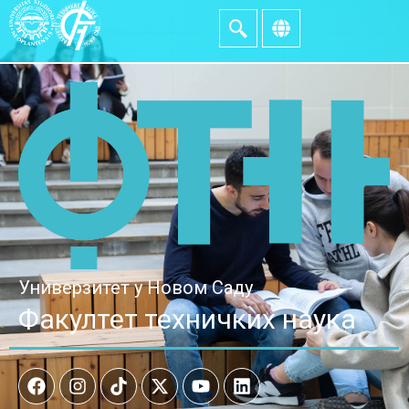
Универзитет у Новом Саду
Факултет техничких наука