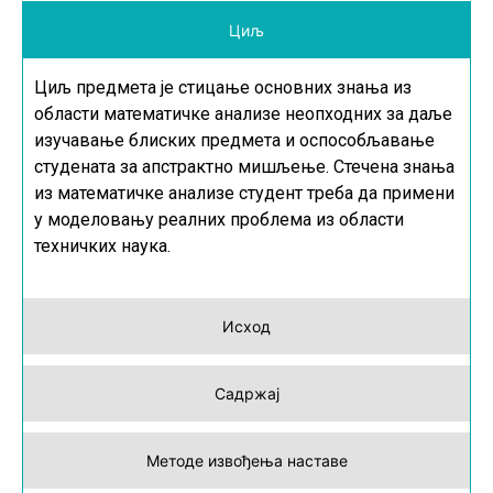
Циљ
Циљ предмета је стицање основних знања из
области математичке анализе неопходних за даље
изучавање блиских предмета и оспособљавање
студената за апстрактно мишљење. Стечена знања
из математичке анализе студент треба да примени
у моделовању реалних проблема из области
техничких наука.
Исход
Садржај
Методе извођења наставе