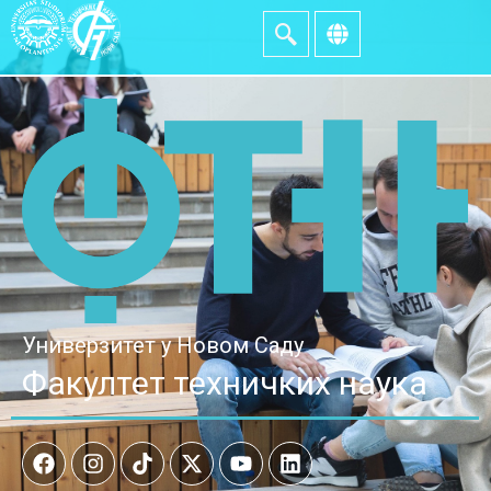
Универзитет у Новом Саду
Факултет техничких наука