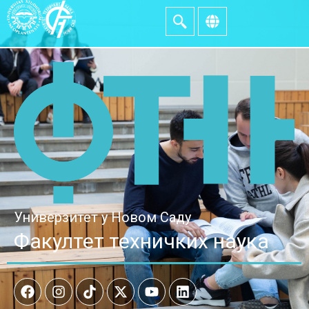
Универзитет у Новом Саду
Факултет техничких наука