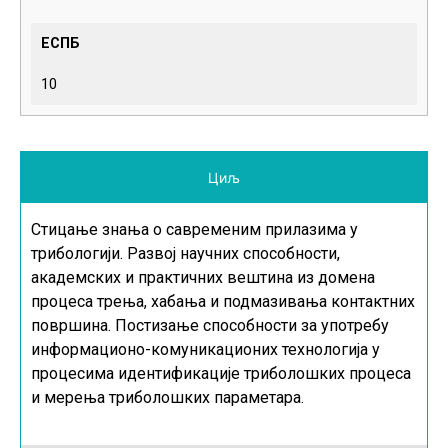
ЕСПБ
10
Циљ
Стицање знања о савременим прилазима у
трибологији. Развој научних способности,
академских и практичних вештина из домена
процеса трења, хабања и подмазивања контактних
површина. Постизање способности за употребу
информационо-комуникационих технологија у
процесима идентификације триболошких процеса
и мерења триболошких параметара.