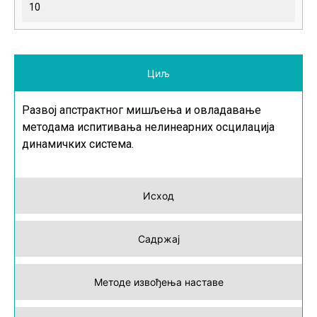
10
Циљ
Развој апстрактног мишљења и овладавање
методама испитивања нелинеарних осцилација
динамичких система.
Исход
Садржај
Методе извођења наставе