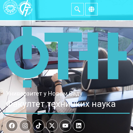
Универзитет у Новом Саду
Факултет техничких наука