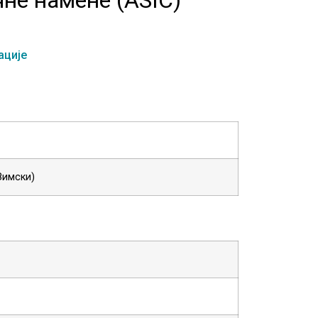
ације
 Зимски)