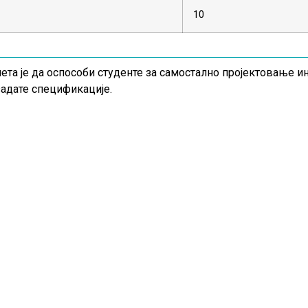
10
та је да оспособи студенте за самостално пројектовање и
задате спецификације.