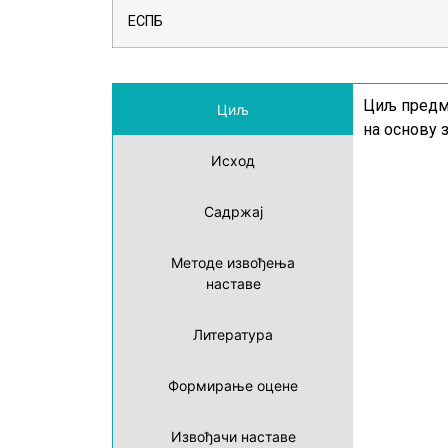
ЕСПБ
Циљ предме
Циљ
на основу 
Исход
Садржај
Методе извођења
наставе
Литература
Формирање оцене
Извођачи наставе