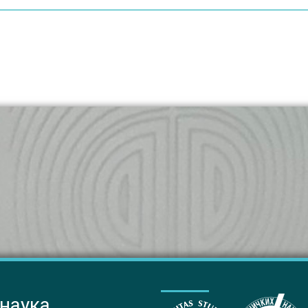
 наука