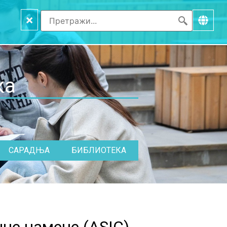
×
ка
САРАДЊА
БИБЛИОТЕКА
не намене (
ASIC
)