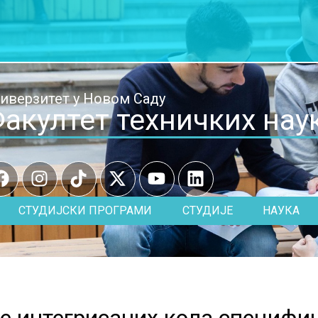
иверзитет у Новом Саду
акултет техничких нау
СТУДИЈСКИ ПРОГРАМИ
СТУДИЈЕ
НАУКА
е интегрисаних кола специфич