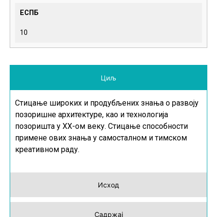
ЕСПБ
10
Циљ
Стицање широких и продубљених знања о развоју
позоришне архитектуре, као и технологија
позоришта у
XX
-ом веку. Стицање способности
примене ових знања у самосталном и тимском
креативном раду.
Исход
Садржај