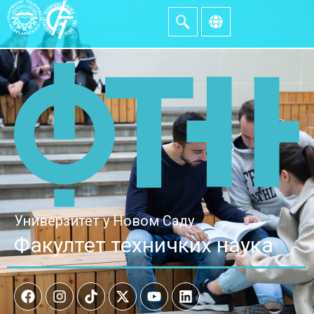
Универзитет у Новом Саду
Факултет техничких наука