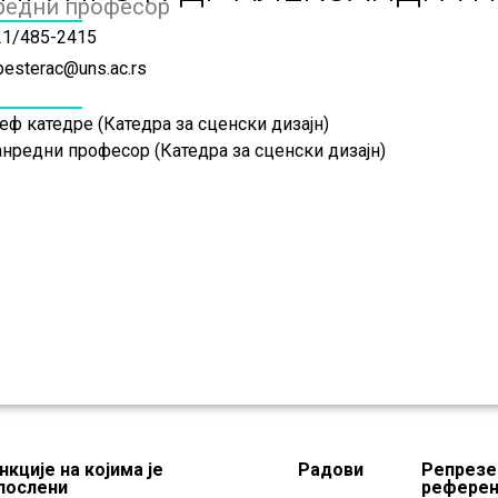
редни професор
21/485-2415
pesterac@uns.ac.rs
ф катедре (Катедра за сценски дизајн)
анредни професор (Катедра за сценски дизајн)
нкције на којима је
Радови
Репрезе
послени
рефере