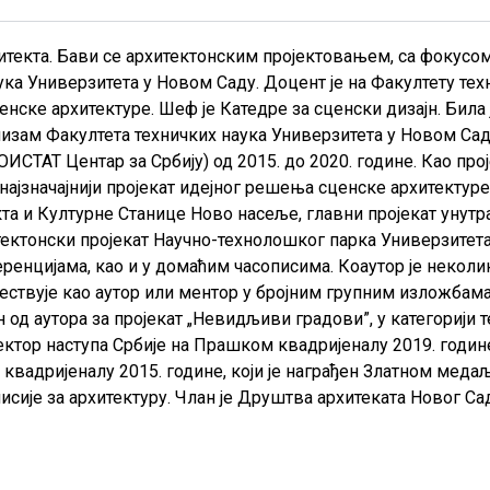
хитекта. Бави се архитектонским пројектовањем, са фокусо
ка Универзитета у Новом Саду. Доцент је на Факултету техн
нске архитектуре. Шеф је Катедре за сценски дизајн. Била
низам Факултета техничких наука Универзитета у Новом Сад
(ОИСТАТ Центар за Србију) од 2015. до 2020. године. Као пр
у најзначајнији пројекат идејног решења сценске архитекту
та и Културне Станице Ново насеље, главни пројекат унут
тектонски пројекат Научно-технолошког парка Универзитета 
нцијама, као и у домаћим часописима. Коаутор је неколик
ествује као аутор или ментор у бројним групним изложбама
ан од аутора за пројекат „Невидљиви градови”, у категорији
ектор наступа Србије на Прашком квадријеналу 2019. годин
квадријеналу 2015. године, који је награђен Златном медаљ
исије за архитектуру. Члан је Друштва архитеката Новог 