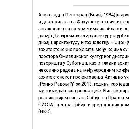
Александра Пештерац (Бечеј, 1984) је ар
и докторирала на Факултету техничких нау
ангажована на предметима из области сце
дизајн Департмана за архитектуру и урба
дизајн, архитектуру и технологију – Сцен 
архитектонских пројеката, међу којима с
простора Омладинског културног дистрик
позоришта у Суботици, као и главни архи
неколико радова на међународним конфере
архитектонског пројектовања. Активно уч
„Ранко Радовић” за 2013. годину, као јед
мултимедијалне презентције. Била је дир
реализацијом наступа Србије на Прашком 
ОИСТАТ центра Србије и представник ком
(ИКС).