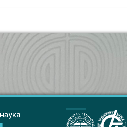
 наука