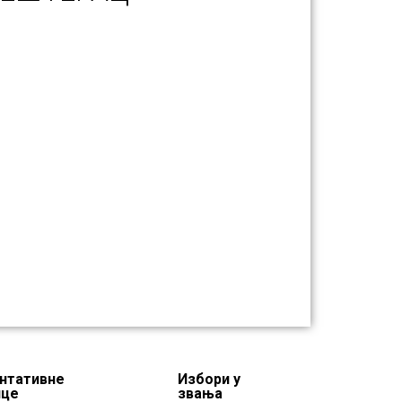
нтативне
Избори у
нце
звања