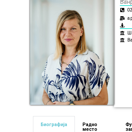
Ван
0
a.
Ше
В
Биографија
Радно
Фу
место
за