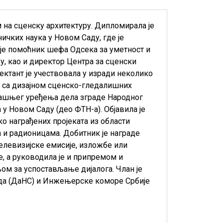
м на сценску архитектуру. Дипломирала је
ичких наука у Новом Саду, где је
 је помоћник шефа Одсека за уметност и
у, као и директор Центра за сценски
ојектант је учествовала у изради неколико
ре са дизајном сценско-гледалишних
рашњег уређења дела зграде Народног
у Новом Саду (део ФТН-а). Објавила је
о награђених пројеката из области
 и радионицама. Добитник је награде
 телевизијске емисије, изложбе или
е, а руководила је и припремом и
ом за успостављање дијалога. Члан је
Сада (ДаНС) и Инжењерске коморе Србије