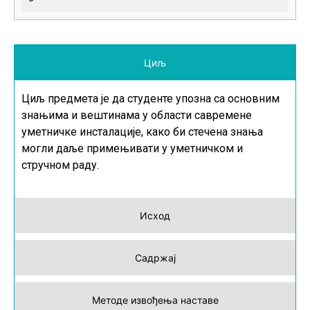
Циљ
Циљ предмета је да студенте упозна са основним
знањима и вештинама у области савремене
уметничке инсталације, како би стечена знања
могли даље примењивати у уметничком и
стручном раду.
Исход
Садржај
Методе извођења наставе