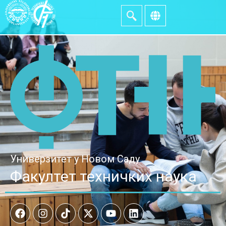
Универзитет у Новом Саду
Факултет техничких наука