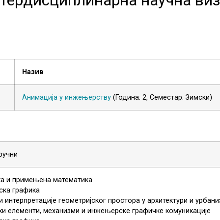
Назив
Анимација у инжењерству
(Година: 2, Семестар: Зимски)
ручни
ка и примењена математика
ска графика
и интерпретације геометријског простора у архитектури и урбан
и елементи, механизми и инжењерске графичке комуникације