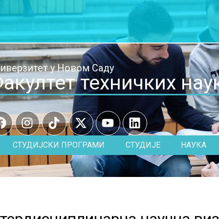
иверзитет у Новом Саду
акултет техничких нау
СТУДИЈСКИ ПРОГРАМИ
СТУДИЈЕ
НАУКА
тердисциплинарна научна виз