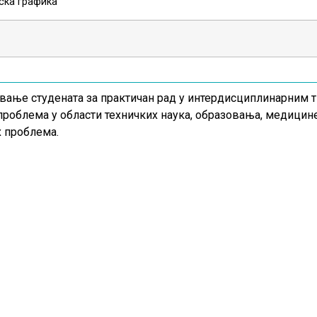
ска графика
ање студената за практичан рад у интердисциплинарним т
проблема у области техничких наука, образовања, медицин
 проблема.