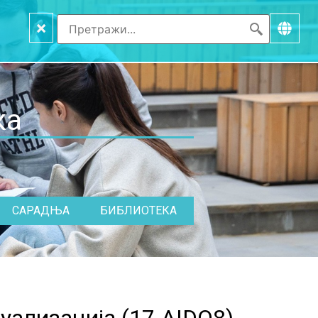
×
ка
САРАДЊА
БИБЛИОТЕКА
уализација (
17.AIDO8
)