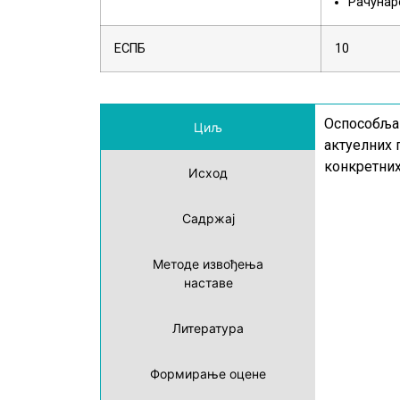
Рачунар
ЕСПБ
10
Оспособљав
Циљ
актуелних 
конкретних
Исход
Садржај
Методе извођења
наставе
Литература
Формирање оцене