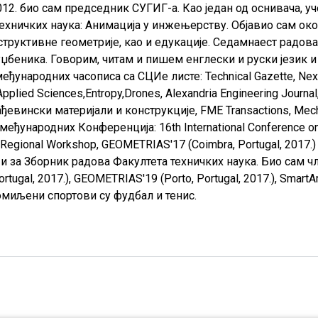
а 2012. био сам председник СУГИГ-а. Као један од оснивача
техничких наука: Анимација у инжењерству. Објавио сам око
структивне геометрије, као и едукације. Седамнаест радова
 уџбеника. Говорим, читам и пишем енглески и руски језик 
еђународних часописа са СЦИе листе:
Technical Gazette
,
Nex
Applied Sciences
,
Entropy
,
Drones
,
Alexandria Engineering Journal
рађевински материјали и конструкције,
FME Transactions
,
Mech
е међународних Конференција:
16th International Conference 
l Regional Workshop
,
GEOMETRIAS'17 (Coimbra, Portugal, 2017.)
а и за Зборник радова Факултета техничких наука. Био сам
tugal, 2017.)
,
GEOMETRIAS'19 (Porto, Portugal, 2017.)
,
SmartAr
 омиљени спортови су фудбал и тенис.