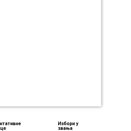
нтативне
Избори у
нце
звања