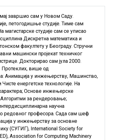
мај завршио сам у Новом Саду.
је, петогодишње студије. Тиме сам
 магистарске студије сам се уписао
дисциплина Дискретна математика и
ктонском факултету у Београду. Стручни
авни машински пројекат техничког
трице. Докторирао сам јула 2000.
. Протеклих, више од
ма: Анимација у инжењерству, Машинство,
 Чисте енергетске технологије. На
 карактера; Основе инжењерске
; Алгоритми за рендеровање;
 интердисциплинарна научна
 до редовног професора. Сада сам шеф
мација у инжењерству за основне
фику (СУГИГ),
International Society for
GED)
,
Association for Computing Machinery