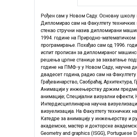
Рођен сам у Новом Саду. Основну школу
Дипломирао сам на Факултету техничких 
стекао стручни назив дипломирани машин
1994. године на Природно-математичком ф
програмирање. Похађао сам од 1996. годи
испит прописан за дипломираног машинск
решења црпне станице за захватање подз
године на ПМФ-у у Новом Саду, научна ди
двадесет година, радио сам на Факултету
Грађевинарство, Саобраћај, Архитектура, 
Анимацији у инжењерству држим предмет
анимације; Специјални визуални ефекти;
Интердисциплинарна научна визуелизациј
визуелизација. На Факултету техничких 
Катедре за анимацију у инжењерству и р
академске, мастер и докторске академске
Geometry and graphics (ISGG)
,
Portuguese D