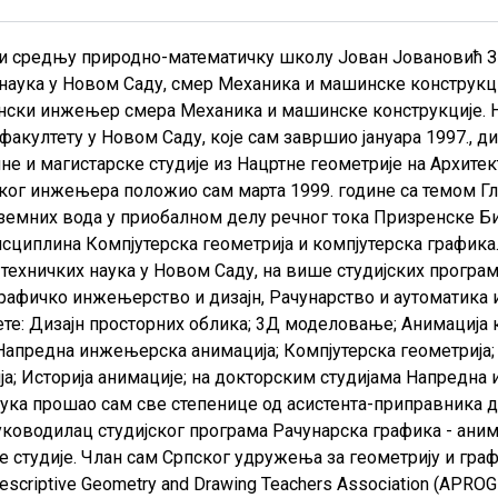
 и средњу природно-математичку школу Јован Јовановић З
наука у Новом Саду, смер Механика и машинске конструкци
ски инжењер смера Механика и машинске конструкције. На
акултету у Новом Саду, које сам завршио јануара 1997., 
не и магистарске студије из Нацртне геометрије на Архите
ог инжењера положио сам марта 1999. године са темом Гл
емних вода у приобалном делу речног тока Призренске Бис
сциплина Компјутерска геометрија и компјутерска графика
 техничких наука у Новом Саду, на више студијских програ
Графичко инжењерство и дизајн, Рачунарство и аутоматика и
е: Дизајн просторних облика; 3Д моделовање; Анимација
 Напредна инжењерска анимација; Компјутерска геометрија
а; Историја анимације; на докторским студијама Напредна
наука прошао сам све степенице од асистента-приправника
уководилац студијског програма Рачунарска графика - ани
 студије. Члан сам Српског удружења за геометрију и гра
escriptive Geometry and Drawing Teachers Association (APRO