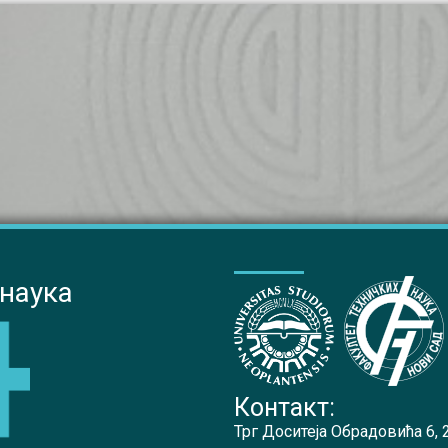
 наука
Контакт:
Трг Доситеја Обрадовића 6,