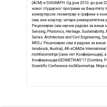
(ACM)
и
SIGGRAPH
. Од јуна 2010. до јун
новог студијског програма на Факултету 
компјутерске геометрије и графике и кон
сам, или коаутор, четири универзитетска
Рецензирао сам научне радове за више м
Sensing
,
Photonics
,
Heritage
,
Sustainability
,
Series: Architecture and Civil Engineering
, Г
MESJ
. Рецензирао сам и радове за виш
Innsbruck, Austria)
,
4th eCAADe Internationa
moNGeometrija
(свих пет Конференција), 
Конференција:
GEOMETRIAS'17 (Coimbra, Por
Scientific Conference moNGeometrija
. Моји