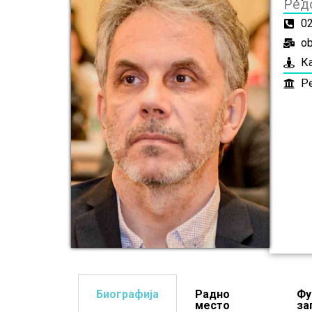
Ред
0
ob
К
Р
Биографија
Радно
Фу
место
за