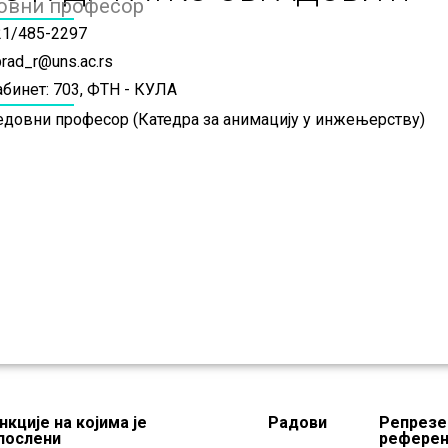
овни професор
21/485-2297
rad_r@uns.ac.rs
абинет: 703, ФТН - КУЛА
едовни професор (Катедра за анимацију у инжењерству)
нкције на којима је
Радови
Репрезе
послени
рефере