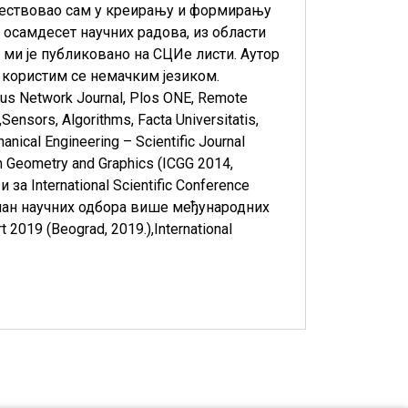
, учествовао сам у креирању и формирању
 осамдесет научних радова, из области
 ми је публиковано на СЦИе листи. Аутор
и користим се немачким језиком.
us Network Journal
,
Plos ONE
,
Remote
,
Sensors
,
Algorithms
,
Facta Universitatis,
anical Engineering – Scientific Journal
on Geometry and Graphics (ICGG 2014,
и за
International Scientific Conference
 члан научних одбора више међународних
t 2019 (Beograd, 2019.)
,
International