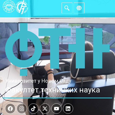
Универзитет у Новом Саду
Факултет техничких наука