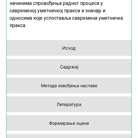
начинима спровођења радног процеса у
савременој уметничкој пракси и значају и
односима које успоставља савремена уметничка
пракса.
Исход
Садржај
Методе извођења наставе
Литература
Формирање оцене