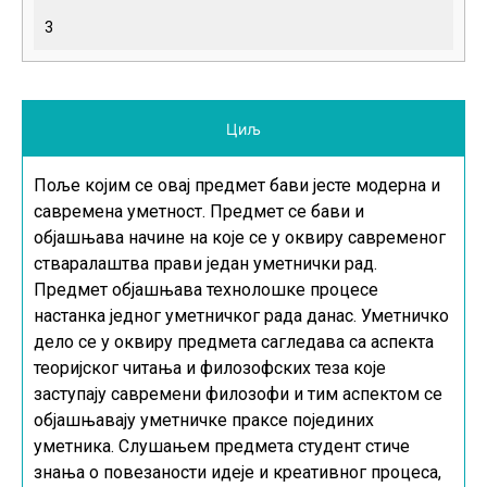
3
Циљ
Поље којим се овај предмет бави јесте модерна и
савремена уметност. Предмет се бави и
објашњава начине на које се у оквиру савременог
стваралаштва прави један уметнички рад.
Предмет објашњава технолошке процесе
настанка једног уметничког рада данас. Уметничко
дело се у оквиру предмета сагледава са аспекта
теоријског читања и филозофских теза које
заступају савремени филозофи и тим аспектом се
објашњавају уметничке праксе појединих
уметника. Слушањем предмета студент стиче
знања о повезаности идеје и креативног процеса,