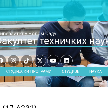
иверзитет у Новом Саду
акултет техничких нау
СТУДИЈСКИ ПРОГРАМИ
СТУДИЈЕ
НАУКА
 (
17.A231
)