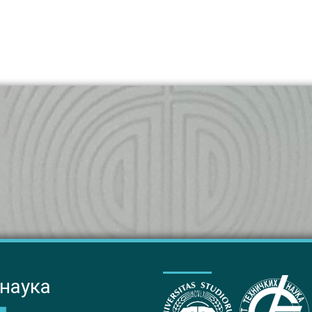
 наука