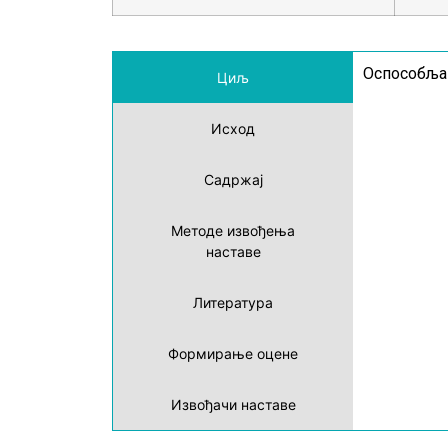
Оспособљав
Циљ
Исход
Садржај
Методе извођења
наставе
Литература
Формирање оцене
Извођачи наставе