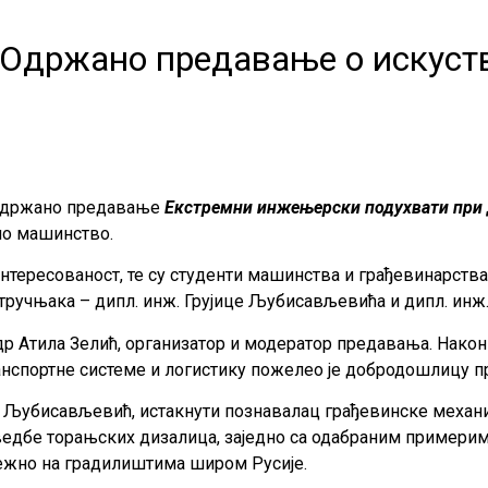
: Одржано предавање о искуст
а одржано предавање
Екстремни инжењерски подухвати при 
оно машинство.
нтересованост, те су студенти машинства и грађевинарства
ручњака – дипл. инж. Грујице Љубисављевића и дипл. инж.
др Атила Зелић, организатор и модератор предавања. Након
анспортне системе и логистику пожелео је добродошлицу п
а Љубисављевић, истакнути познавалац грађевинске механиз
ведбе торањских дизалица, заједно са одабраним примерим
ежно на градилиштима широм Русије.