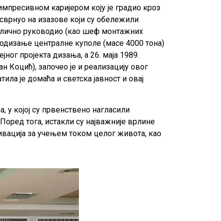
импресивном каријером коју је градио кроз
сврнуо на изазове који су обележили
е лично руководио (као шеф монтажних
подизање централне куполе (масе 4000 тона)
јног пројекта дизања, а 26. маја 1989.
 Коцић), започео је и реализацију овог
ла је домаћа и светска јавност и овај
, у којој су првенствено нагласили
 Поред тога, истакли су најважније врлине
ивација за учењем током целог живота, као