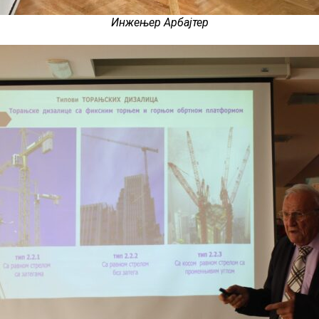
Инжењер Арбајтер