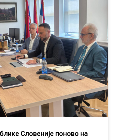
блике Словеније поново на