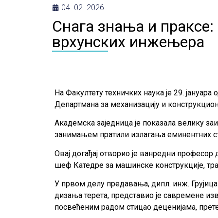
04. 02. 2026.
Снага знања и праксе
врхунских инжењера
На Факултету техничких наука је 29. јануар
Департмана за механизацију и конструкци
Академска заједница је показала велику заи
занимањем пратили излагања еминентних ст
Овај догађај отворио је ванредни професор 
шеф Катедре за машинске конструкције, тр
У првом делу предавања, дипл. инж. Грујиц
дизања терета, представио је савремене из
посвећеним радом стицао деценијама, прет