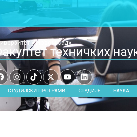
иверзитет у Новом Саду
акултет техничких нау
СТУДИЈСКИ ПРОГРАМИ
СТУДИЈЕ
НАУКА