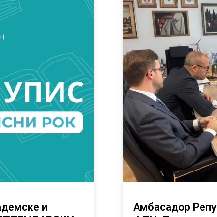
адемске и
Амбасадор Репу