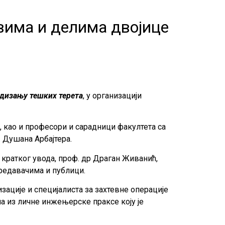
вима и делима двојице
дизању тешких терета
, у организацији
, као и професори и сарадници факултета са
 Душана Арбајтера.
 кратког увода, проф. др Драган Живанић,
редавачима и публици.
ације и специјалиста за захтевне операције
а из личне инжењерске праксе коју је