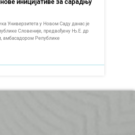
нове иницијативе за сарадњу
ука Универзитета у Новом Саду данас је
публике Словеније, предвођену Њ.Е. др
 амбасадором Републике