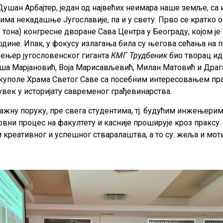
ушан Арбајтер, један од највећих неимара наше земље, са 
ма некадашње Југославије, па и у свету. Прво се кратко о
 тона) конгресне дворане Сава Центра у Београду, којом ј
одине. Ипак, у фокусу излагања била су његова сећања на 
жењер југословенског гиганта
КМГ Трудбеник
био творац иде
ша Марјановић, Воја Марисављевић, Милан Матовић и Драган
уполе Храма Светог Саве са посебним интересовањем прати
увек у историјату савременог грађевинарства.
ажну поруку, пре свега студентима, тј. будућим инжењерима
овни процес на факултету и касније проширује кроз праксу.
 креативног и успешног стваралаштва, а то су: жеља и мот