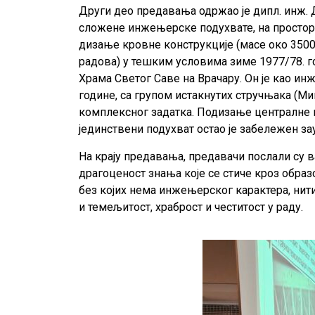
Други део предавања одржао је дипл. инж. Д
сложене инжењерске подухвате, на простори
дизање кровне конструкције (масе око 3500
радова) у тешким условима зиме 1977/78. г
Храма Светог Саве на Врачару. Он је као ин
године, са групом истакнутих стручњака (Ми
комплексног задатка. Подизање централне к
јединствени подухват остао је забележен за
На крају предавања, предавачи послали су в
драгоценост знања које се стиче кроз образ
без којих нема инжењерског карактера, нити
и темељитост, храброст и честитост у раду.