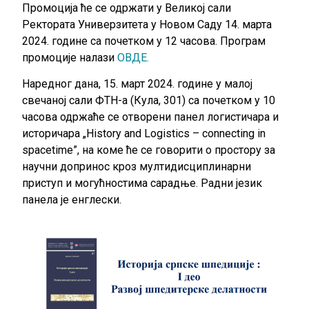
Промоција ће се одржати у Великој сали
Ректората Универзитета у Новом Саду 14. марта
2024. године са почетком у 12 часова. Програм
промоције налази
ОВДЕ.
Наредног дана, 15. март 2024. године у малој
свечаној сали ФТН-а (Кула, 301) са почетком у 10
часова одржаће се отворени панел логистичара и
историчара „History and Logistics – connecting in
spacetime”, на коме ће се говорити о простору за
научни допринос кроз мултидисциплинарни
приступ и могућностима сарадње. Радни језик
панела је енглески.