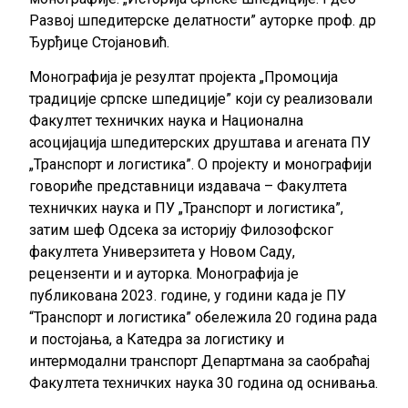
Развој шпедитерске делатности” ауторке проф. др
Ђурђице Стојановић.
Монографија је резултат пројекта „Промоција
традиције српске шпедиције” који су реализовали
Факултет техничких наука и Национална
асоцијација шпедитерских друштава и агената ПУ
„Транспорт и логистика”. О пројекту и монографији
говориће представници издавача – Факултета
техничких наука и ПУ „Транспорт и логистика”,
затим шеф Одсека за историју Филозофског
факултета Универзитета у Новом Саду,
рецензенти и и ауторка. Монографија је
публикована 2023. године, у години када је ПУ
“Транспорт и логистика” обележила 20 година рада
и постојања, а Катедра за логистику и
интермодални транспорт Департмана за саобраћај
Факултета техничких наука 30 година од оснивања.