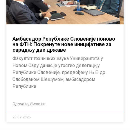
Амбасадор Републике Словеније поново
на ФТН: Покренуте нове иницијативе за
сарадњу две државе
Факултет техничких наука Универзитета у
Новом Саду данас је угостио делегацију
Републике Словеније, предвођену Њ.Е. др
Слободаном Шешумом, амбасадором
Републике
Прочитај Више >>
28.07.2026