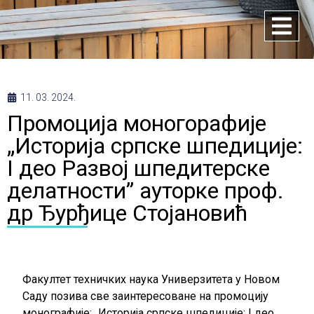
11. 03. 2024.
Промоција моногорафије
„Историја српске шпедиције:
I део Развој шпедитерске
делатности” ауторке проф.
др Ђурђице Стојановић
Факултет техничких наука Универзитета у Новом
Саду позива све заинтересоване на промоцију
монографије: „Историја српске шпедиције: I део