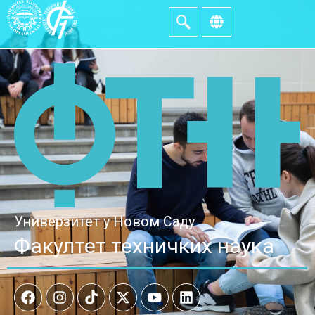
Универзитет у Новом Саду
Факултет техничких наука