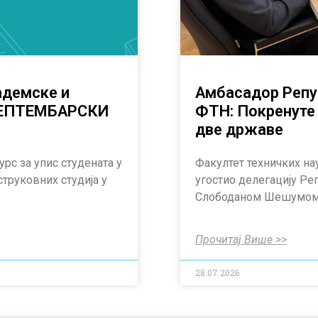
адемске и
Амбасадор Репу
 СЕПТЕМБАРСКИ
ФТН: Покренуте 
две државе
урс за упис студената у
Факултет техничких на
струковних студија у
угостио делегацију Ре
Слободаном Шешумом,
Прочитај Више >>
28.07.2026