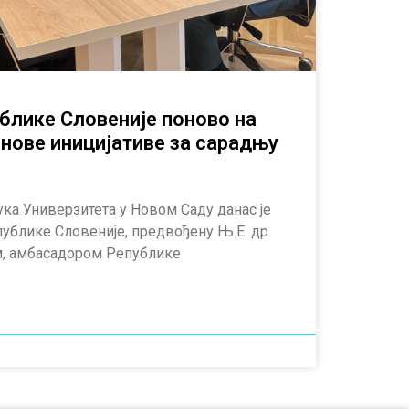
блике Словеније поново на
нове иницијативе за сарадњу
ука Универзитета у Новом Саду данас је
публике Словеније, предвођену Њ.Е. др
 амбасадором Републике