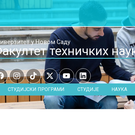
иверзитет у Новом Саду
акултет техничких нау
СТУДИЈСКИ ПРОГРАМИ
СТУДИЈЕ
НАУКА