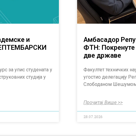
адемске и
Амбасадор Репу
 СЕПТЕМБАРСКИ
ФТН: Покренуте 
две државе
урс за упис студената у
Факултет техничких на
струковних студија у
угостио делегацију Ре
Слободаном Шешумом,
Прочитај Више >>
28.07.2026