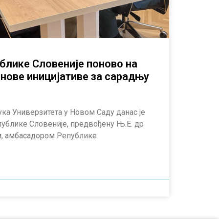
блике Словеније поново на
нове иницијативе за сарадњу
ука Универзитета у Новом Саду данас је
публике Словеније, предвођену Њ.Е. др
 амбасадором Републике