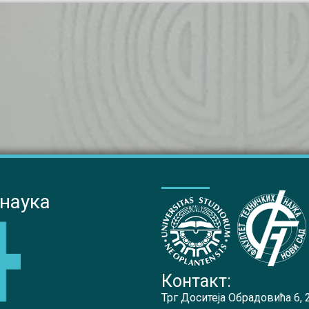
 наука
Контакт:
Трг Доситеја Обрадовића 6,