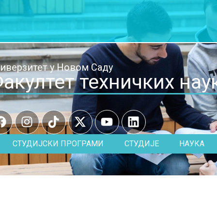
иверзитет у Новом Саду
акултет техничких нау
СТУДИЈСКИ ПРОГРАМИ
СТУДИЈЕ
НАУКА