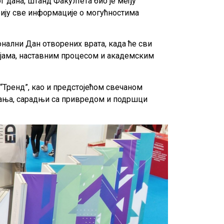
 дана, штанд Факултета био је међу
обију све информације о могућностима
онални Дан отворених врата, када ће сви
ијама, наставним процесом и академским
“Тренд”, као и предстојећом свечаном
вања, сарадњи са привредом и подршци