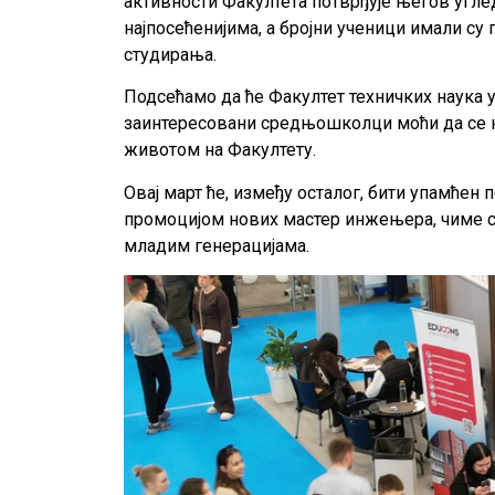
активности Факултета потврђује његов угле
најпосећенијима, а бројни ученици имали су
студирања.
Подсећамо да ће Факултет техничких наука у
заинтересовани средњошколци моћи да се н
животом на Факултету.
Овај март ће, између осталог, бити упамћен
промоцијом нових мастер инжењера, чиме с
младим генерацијама.