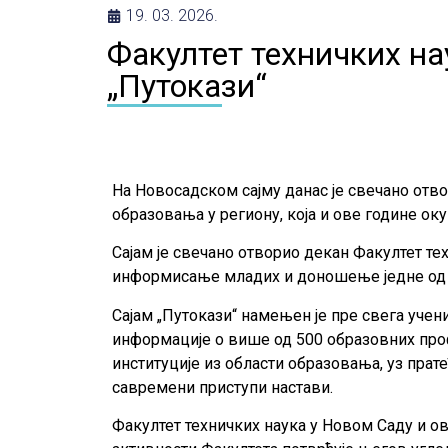
19. 03. 2026.
Факултет техничких на
„Путокази“
На Новосадском сајму данас је свечано отво
образовања у региону, која и ове године ок
Сајам је свечано отворио декан Факултет те
информисање младих и доношење једне од н
Сајам „Путокази“ намењен је пре свега уче
информације о више од 500 образовних про
институције из области образовања, уз прат
савремени приступи настави.
Факултет техничких наука у Новом Саду и ов