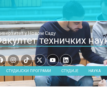
иверзитет у Новом Саду
акултет техничких нау
СТУДИЈСКИ ПРОГРАМИ
СТУДИЈЕ
НАУКА