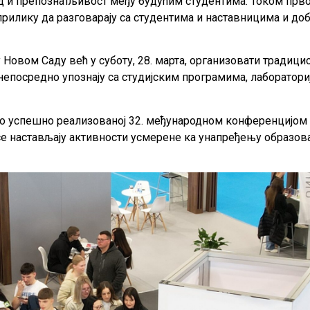
д и препознатљивост међу будућим студентима. Током првог
 прилику да разговарају са студентима и наставницима и д
 Новом Саду већ у суботу, 28. марта, организовати традици
епосредно упознају са студијским програмима, лаборатор
 по успешно реализованој 32. међународном конференцијом 
е настављају активности усмерене ка унапређењу образо