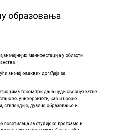
аму образовања
ајзначајнијих манифестација у области
анства.
ћи значај оваквих догађаја за
етиоцима током три дана нуди свеобухватне
анове, универзитети, као и бројне
ра, стипендије, дуално образовање и
е посетилаца за студијске програме и