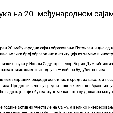
ука на 20. међународном сај
рен 20. међународни сајам образовања Путокази, једна од н
упља велики број образовних институција из земље и иностр
хничких наука у Новом Саду, професор Борис Думнић, истичу
ајважнијих животних одлука — избора будућег позива.
ницима завршних разреда основних и средњих школа, а пос
фила. Представљене су средње школе, високообразовне уст
еће садржаје који обухватају теме као што су државна мату
е године активно учествује на Сајму, а велико интересовањ