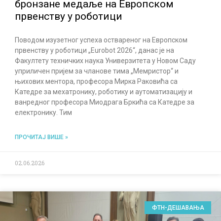
бронзане медаље на Европском
првенству у роботици
Поводом изузетног успеха оствареног на Европском
првенству у роботици „Eurobot 2026“, данас је на
Факултету техничких наука Универзитета у Новом Саду
уприличен пријем за чланове тима „Мемристор“ и
њихових ментора, професора Мирка Раковића са
Катедре за мехатронику, роботику и аутоматизацију и
ванредног професора Миодрага Бркића са Катедре за
електронику. Тим
ПРОЧИТАЈ ВИШЕ »
02.06.2026
ФТН-ДЕШАВАЊА