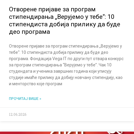
Отворене пријаве за програм
стипендирања „Верујемо у тебе“: 10
стипендиста добија прилику да буде
део програма
Отворене пријаве за програм стипендирања „Верујемо у
тебе“: 10 стипендиста добија прилику да буде део
програма. Фондација Vega IT по други пут отвара конкурс
за програм стипендирања “Верујемо у тебе”. Чак 10
студендата и ученика завршних година који уписују
студије имаће прилику да добију новчану стипендију, као
и менторство које програм
ПРОЧИТАЈ ВИШЕ »
12.06.2026