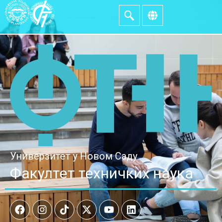
Универзитет у Новом Саду
Факултет техничких наука