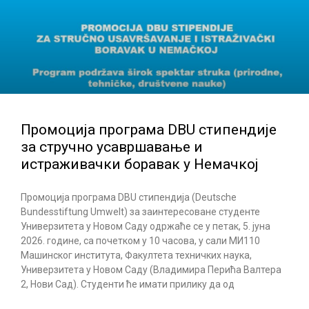
Промоција програма DBU стипендије
за стручно усавршавање и
истраживачки боравак у Немачкој
Промоција програма DBU стипендија (Deutsche
Bundesstiftung Umwelt) за заинтересоване студенте
Универзитета у Новом Саду одржаће се у петак, 5. јуна
2026. године, са почетком у 10 часова, у сали МИ110
Машинског института, Факултета техничких наука,
Универзитета у Новом Саду (Владимира Перића Валтера
2, Нови Сад). Студенти ће имати прилику да од