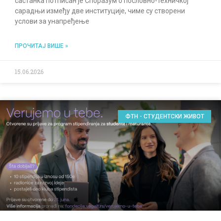
састанка потписан је Споразум о пословно-техничкој
сарадњи између две институције, чиме су створени
услови за унапређење
ПРОЧИТАЈ ВИШЕ »
15.06.2026
ФТН - СТУДЕНТСКИ ЖИВОТ