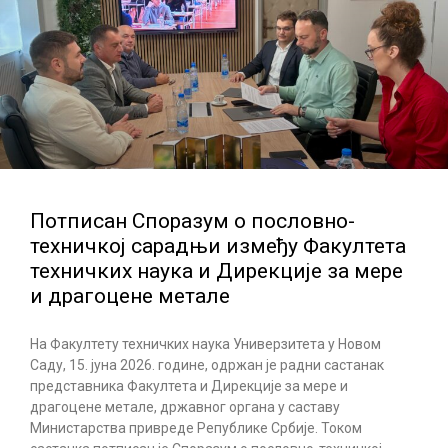
Потписан Споразум о пословно-
техничкој сарадњи између Факултета
техничких наука и Дирекције за мере
и драгоцене метале
На Факултету техничких наука Универзитета у Новом
Саду, 15. јуна 2026. године, одржан је радни састанак
представника Факултета и Дирекције за мере и
драгоцене метале, државног органа у саставу
Министарства привреде Републике Србије. Током