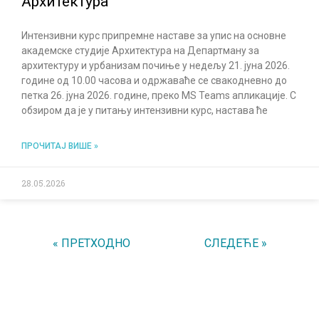
Архитектура
Интензивни курс припремне наставе за упис на основне
академске студије Архитектура на Департману за
архитектуру и урбанизам почиње у недељу 21. јуна 2026.
године од 10.00 часова и одржаваће се свакодневно до
петка 26. јуна 2026. године, преко MS Teams апликације. С
обзиром да је у питању интензивни курс, настава ће
ПРОЧИТАЈ ВИШЕ »
28.05.2026
« ПРЕТХОДНО
СЛЕДЕЋЕ »