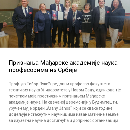
Признања Мађарске академије наука
професорима из Србије
Проф. др Тибор Лукић, редовни професор Факултета
техничких наука Универзитета у Новом Саду, одликован је
почетком маја престижним признањем Мађарске
академије наука. На свечаној церемонији у Будимпешти,
уручен му је орден „Arany János“, који се сваке године
додељује истакнутим научницима изван матичне земље
за изузетна научна достигнућа и допринос организацији