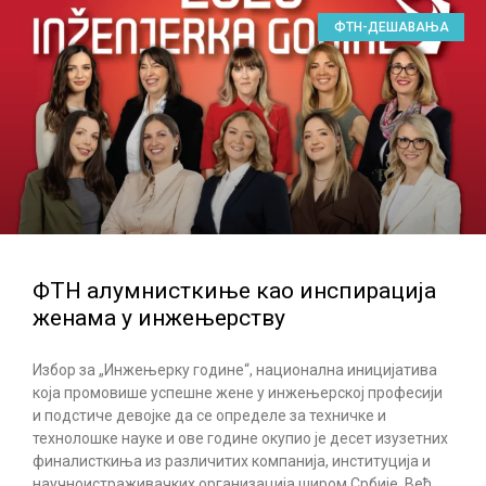
ФТН-ДЕШАВАЊА
ФТН алумнисткиње као инспирација
женама у инжењерству
Избор за „Инжењерку године“, национална иницијатива
која промовише успешне жене у инжењерској професији
и подстиче девојке да се определе за техничке и
технолошке науке и ове године окупио је десет изузетних
финалисткиња из различитих компанија, институција и
научноистраживачких организација широм Србије. Већ