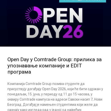
Open Day у Comtrade Group: прилика за
упознавање компаније и EDIT
програма
Компанија Comtrade Group позива студенте да
присуствују догађају Open Day 2026, који ће бити одржан у
понедељак, 15. јуна, у периоду од 11 до 15 часова, у
оквиру Comtrade кампуса на адреси Савски насип 7, Нови
Београд. Догађај је намењен студентима који желе да
сазнају како изгледа рад у једној од највећих