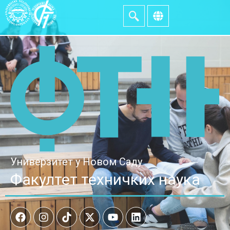
Универзитет у Новом Саду
Факултет техничких наука