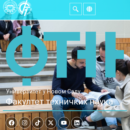
Универзитет у Новом Саду
Факултет техничких наука