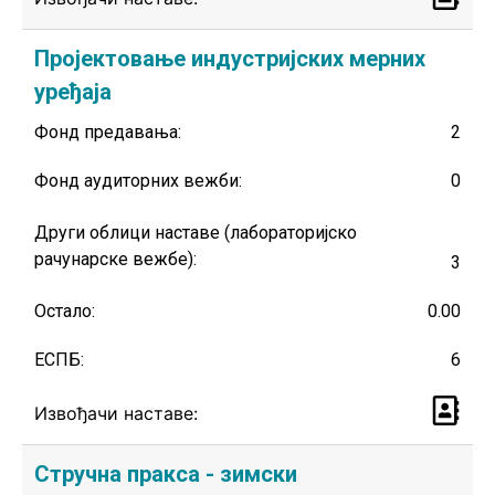
Пројектовање индустријских мерних
уређаја
Фонд предавања:
2
Фонд аудиторних вежби:
0
Други облици наставе (лабораторијско
рачунарске вежбе):
3
Остало:
0.00
ЕСПБ:
6
Извођачи наставе:
Стручна пракса - зимски