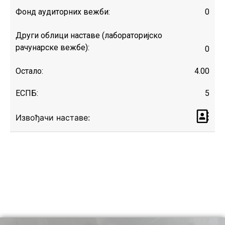
Фонд аудиторних вежби:
0
Други облици наставе (лабораторијско
рачунарске вежбе):
0
Остало:
4.00
ЕСПБ:
5
Извођачи наставе: