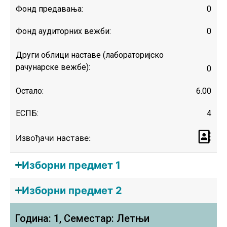
Фонд предавања:
0
Фонд аудиторних вежби:
0
Други облици наставе (лабораторијско
рачунарске вежбе):
0
Остало:
6.00
ЕСПБ:
4
Извођачи наставе:
Изборни предмет 1
Изборни предмет 2
Година: 1, Семестар: Летњи