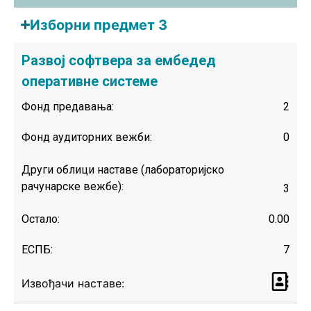
Изборни предмет 3
Развој софтвера за ембедед
оперативне системе
Фонд предавања:
2
Фонд аудиторних вежби:
0
Други облици наставе (лабораторијско
рачунарске вежбе):
3
Остало:
0.00
ЕСПБ:
7
Извођачи наставе: