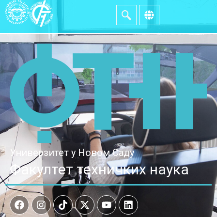
Универзитет у Новом Саду
Факултет техничких наука