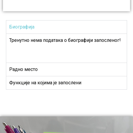
Биографија
Тренутно нема података о биографији запосленог!
Радно место
Функције на којима је запослени