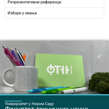
Репрезентативне референце
Избори у звања
Универзитет у Новом Саду