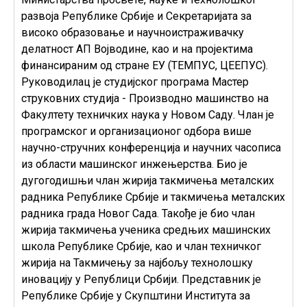
развоја Републике Србије и Секретаријата за
високо образовање и научноистраживачку
делатност АП Војводине, као и на пројектима
финансираним од стране ЕУ (ТЕМПУС, ЦЕЕПУС).
Руководилац је студијског програма Мастер
струковних студија - Производно машинство на
Факултету техничких наука у Новом Саду. Члан је
програмског и организационог одбора више
научно-стручних конференција и научних часописа
из области машинског инжењерства. Био је
дугогодишњи члан жирија такмичења металских
радника Републике Србије и такмичења металских
радника града Новог Сада. Такође је био члан
жирија такмичења ученика средњих машинских
школа Републике Србије, као и члан техничког
жирија на Такмичењу за најбољу технолошку
иновацију у Републици Србији. Представник је
Републике Србије у Скупштини Института за