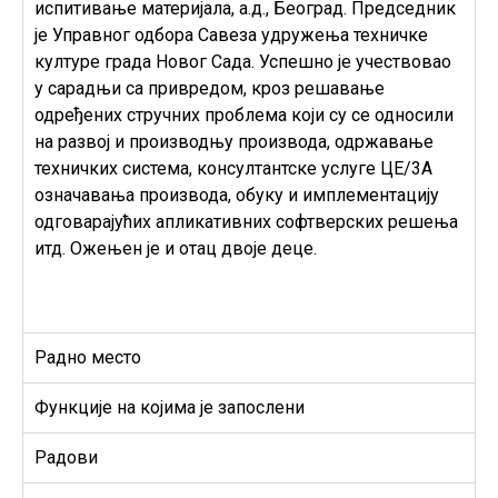
испитивање материјала, а.д., Београд. Председник
је Управног одбора Савеза удружења техничке
културе града Новог Сада. Успешно је учествовао
у сарадњи са привредом, кроз решавање
одређених стручних проблема који су се односили
на развој и производњу производа, одржавање
техничких система, консултантске услуге ЦЕ/3А
означавања производа, обуку и имплементацију
одговарајућих апликативних софтверских решења
итд. Ожењен је и отац двоје деце.
Радно место
Функције на којима је запослени
Радови