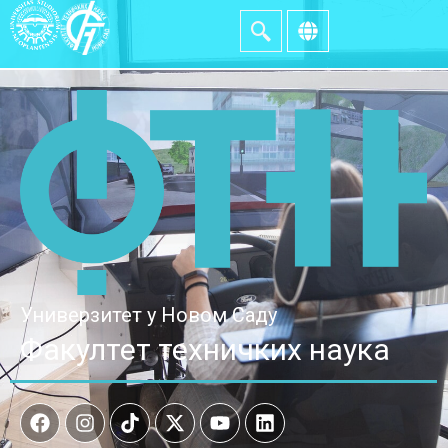
Универзитет у Новом Саду
Факултет техничких наука