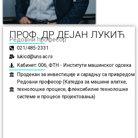
ПРОФ. ДР ДЕЈАН ЛУКИЋ
Редовни професор
021/485-2331
lukicd@uns.ac.rs
Кабинет: 006, ФТН - Институти машинског одсека
Продекан за инвестиције и сарадњу са привредом
Редовни професор (Катедра за машине алатке,
технолошке процесе, флексибилне технолошке
системе и процесе пројектовања)