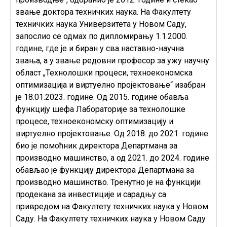
звање доктора техничких наука. На Факултету
техничких наука Универзитета у Новом Саду,
запослио се одмах по дипломирању 1.1.2000.
године, где је и биран у сва наставно-научна
звања, а у звање редовни професор за ужу научну
област „Технолошки процеси, техноекономска
оптимизација и виртуелно пројектовање“ изабран
је 18.01.2023. године. Од 2015. године обавља
функцију шефа Лабораторије за технолошке
процесе, техноекономску оптимизацију и
виртуелно пројектовање. Од 2018. до 2021. године
био је помоћник директора Департмана за
производно машинство, а од 2021. до 2024. године
обављао је функцију директора Департмана за
производно машинство. Тренутно је на функцији
продекана за инвестиције и сарадњу са
привредом на Факултету техничких наука у Новом
Саду. На Факултету техничких наука у Новом Саду