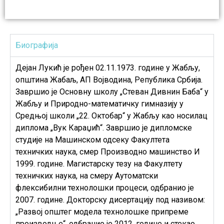
Биографија
Дејан Лукић је рођен 02.11.1973. године у Жабљу,
општина Жабаљ, АП Војводина, Република Србија.
Завршио је Основну школу „Стеван Дивнин Баба“ у
Жабљу и Природно-математичку гимназију у
Средњој школи „22. Октобар“ у Жабљу као носилац
диплома „Вук Караџић“. Завршио је дипломске
студије на Машинском одсеку Факултета
техничких наука, смер Производно машинство И
1999. године. Магистарску тезу на Факултету
техничких наука, на смеру Аутоматски
флексибилни технолошки процеси, одбранио је
2007. године. Докторску дисертацију под називом:
„Развој општег модела технолошке припреме
производње“, одбранио је 2012. године и стекао