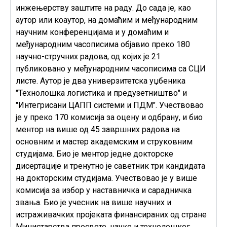
инжењерству заштите на раду. До сада је, као
аутор или коаутор, на домаћим и међународним
научним конференцијама и у домаћим и
међународним часописима објавио преко 180
научно-стручних радова, од којих је 21
публиковано у међународним часописима са СЦИ
листе. Аутор је два универзитетска уџбеника
"Технолошка логистика и предузетништво" и
"Интегрисани ЦАПП системи и ПДМ". Учествовао
је у преко 170 комисија за оцену и одбрану, и био
ментор на више од 45 завршних радова на
основним и мастер академским и струковним
студијама. Био је ментор једне докторске
дисертације и тренутно је саветник три кандидата
на докторским студијама. Учествовао је у више
комисија за избор у наставничка и сарадничка
звања. Био је учесник на више научних и
истраживачких пројеката финансираних од стране
Министарства просвете, науке и технолошког