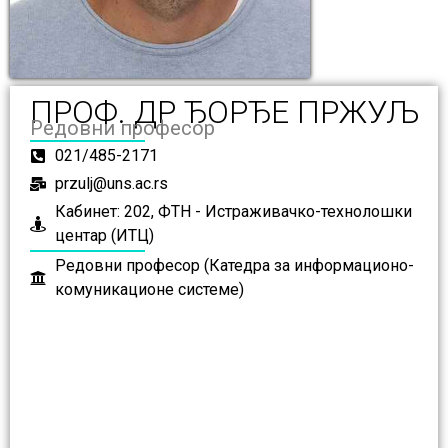
ПРОФ. ДР ЂОРЂЕ ПРЖУЉ
Редовни професор
021/485-2171
przulj@uns.ac.rs
Кабинет: 202, ФТН - Истраживачко-технолошки
центар (ИТЦ)
Редовни професор (Катедра за информационо-
комуникационе системе)