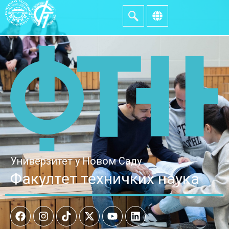
Универзитет у Новом Саду
Факултет техничких наука