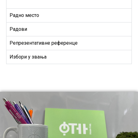
Радно место
Радови
Репрезентативне референце
Избори у звања