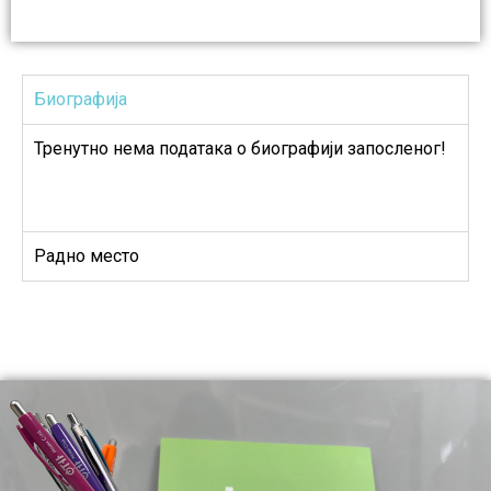
Биографија
Тренутно нема података о биографији запосленог!
Радно место