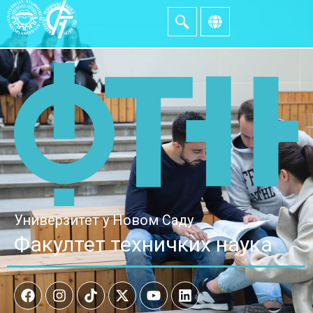
Универзитет у Новом Саду
Факултет техничких наука