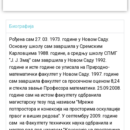
Биографија
Рођена сам 27. 03. 1973. године у Новом Саду.
Основну школу сам завршила у Сремским
Карловцима 1988. године, а средњу школу СПМГ
“Ј. Ј. Змај” сам завршила у Новом Саду 1992.
године и исте године се уписала на Природно-
математички факултет у Новом Саду. 1997. године
сам завршила факултет са просечном оценом 8,24
и стекла звање Професора математике. 25.09.2008.
године сам на истом факултету одбранила
магистарску тезу под називом "Мреже
потпростора и конексија на просторима оскулације
првог и виших редова". У септембру 2009. године
сам на Факултету техничких наука одбранила и
мастер рад под називом "Конексије на просторима