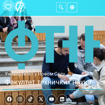
Универзитет у Новом Саду
Факултет техничких наука