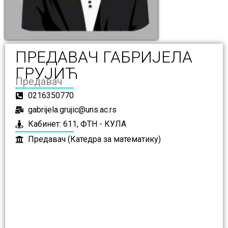
ПРЕДАВАЧ ГАБРИЈЕЛА
ГРУЈИЋ
Предавач
0216350770
gabrijela.grujic@uns.ac.rs
Кабинет: 611, ФТН - КУЛА
Предавач (Катедра за математику)