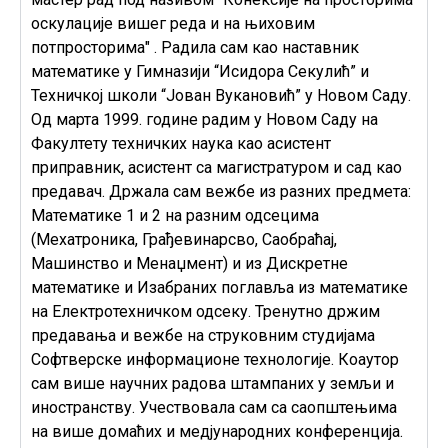
оскулације вишег реда и на њиховим
потпросторима" . Радила сам као наставник
математике у Гимназији “Исидора Секулић” и
Техничкој школи “Јован Вукановић” у Новом Саду.
Од марта 1999. године радим у Новом Саду на
Факултету техничких наука као асистент
приправник, асистент са магистратуром и сад као
предавач. Држала сам вежбе из разних предмета:
Математике 1 и 2 на разним одсецима
(Мехатроника, Грађевинарсво, Саобраћај,
Машинство и Менаџмент) и из Дискретне
математике и Изабраних поглавља из математике
на Електротехничком одсеку. Тренутно држим
предавања и вежбе на струковним студијама
Софтверске информационе технологије. Коаутор
сам више научних радова штампаних у земљи и
иностранству. Учествовала сам са саопштењима
на више домаћих и медјународних конференција.