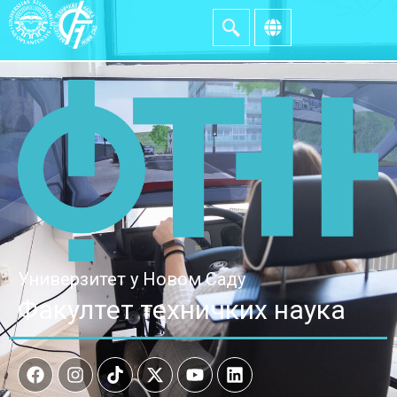
Универзитет у Новом Саду
Факултет техничких наука