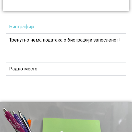
Биографија
Тренутно нема података о биографији запосленог!
Радно место