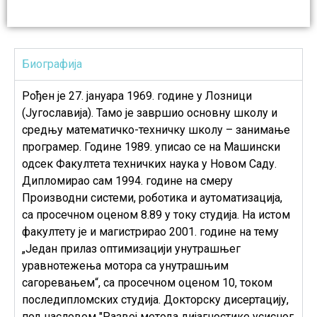
Биографија
Рођен је 27. јануара 1969. године у Лозници
(Југославија). Тамо је завршио основну школу и
средњу математичко-техничку школу – занимање
програмер. Године 1989. уписао се на Машински
одсек Факултета техничких наука у Новом Саду.
Дипломирао сам 1994. године на смеру
Производни системи, роботика и аутоматизација,
са просечном оценом 8.89 у току студија. На истом
факултету је и магистрирао 2001. године на тему
„Један прилаз оптимизацији унутрашњег
уравнотежења мотора са унутрашњим
сагоревањем“, са просечном оценом 10, током
последипломских студија. Докторску дисертацију,
под насловом "Развој метода дијагностике усисног