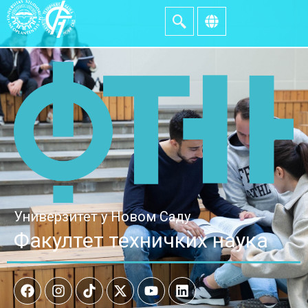
Универзитет у Новом Саду
Факултет техничких наука