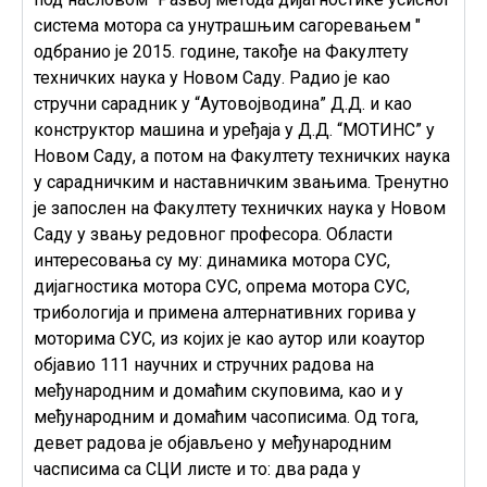
система мотора са унутрашњим сагоревањем "
одбранио је 2015. године, такође на Факултету
техничких наука у Новом Саду. Радио је као
стручни сарадник у “Аутовојводина” Д.Д. и као
конструктор машина и уређаја у Д.Д. “МОТИНС” у
Новом Саду, а потом на Факултету техничких наука
у сарадничким и наставничким звањима. Тренутно
је запослен на Факултету техничких наука у Новом
Саду у звању редовног професора. Области
интересовања су му: динамика мотора СУС,
дијагностика мотора СУС, опрема мотора СУС,
трибологија и примена алтернативних горива у
моторима СУС, из којих је као аутор или коаутор
објавио 111 научних и стручних радова на
међународним и домаћим скуповима, као и у
међународним и домаћим часописима. Од тога,
девет радова је објављено у међународним
часписима са СЦИ листе и то: два рада у