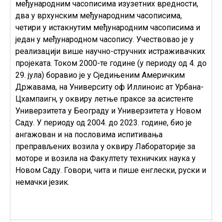
међународним часописима изузетних вредности,
два у врхунским међународним часописима,
четири у истакнутим међународним часописима и
један у међународном часопису. Учествовао је у
реализацији више научно-стручних истраживачких
пројеката. Током 2000-те године (у периоду од 4. до
29. јула) боравио је у Сједињеним Америчким
Државама, на Университy оф Иллиноис ат Урбана-
Цхампаигн, у оквиру летње праксе за асистенте
Универзитета у Београду и Универзитета у Новом
Саду. У периоду од 2004. до 2023. године, био је
ангажован и на пословима испитивања
преправљених возила у оквиру Лабораторије за
моторе и возила на Факултету техничких наука у
Новом Саду. Говори, чита и пише енглески, руски и
немачки језик.