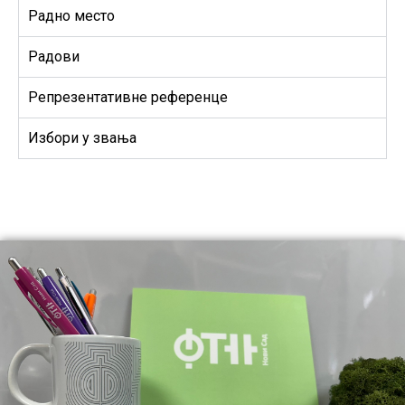
Радно место
Радови
Репрезентативне референце
Избори у звања