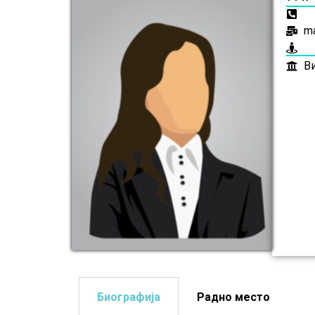
ma
Ви
Биографија
Радно место