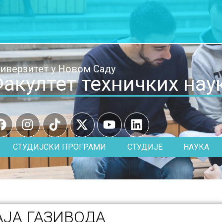
иверзитет у Новом Саду
акултет техничких нау
СТУДИЈСКИ ПРОГРАМИ
СТУДИЈЕ
НАУКА
ЈА ГАЗИВОДА