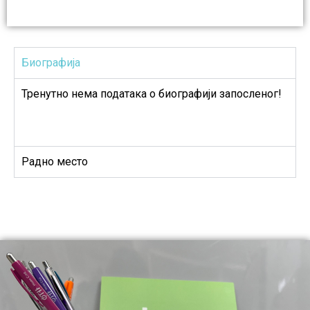
Биографија
Тренутно нема података о биографији запосленог!
Радно место