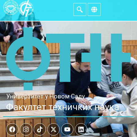
Универзитет у Новом Саду
Факултет техничких наука