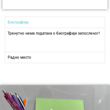
Биографија
Тренутно нема података о биографији запосленог!
Радно место