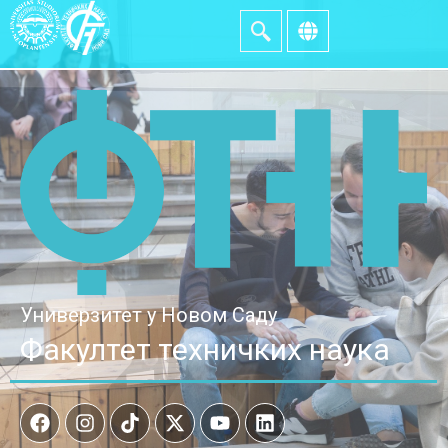
Универзитет у Новом Саду
Факултет техничких наука