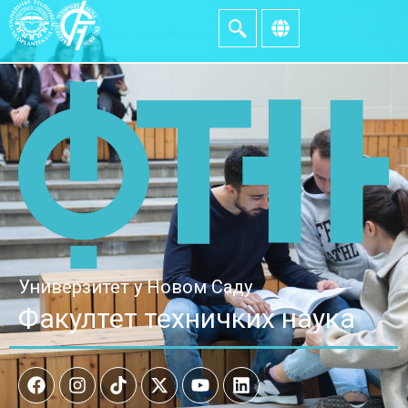
Универзитет у Новом Саду
Факултет техничких наука