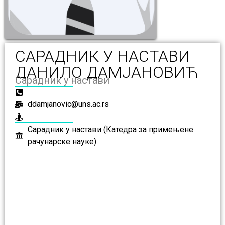
САРАДНИК У НАСТАВИ
ДАНИЛО ДАМЈАНОВИЋ
Сарадник у настави
ddamjanovic@uns.ac.rs
Сарадник у настави (Катедра за примењене
рачунарске науке)