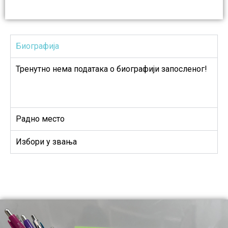
Биографија
Тренутно нема података о биографији запосленог!
Радно место
Избори у звања