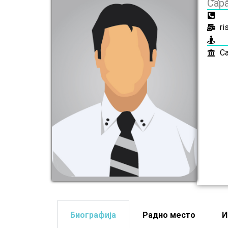
Сар
ri
Са
Биографија
Радно место
И