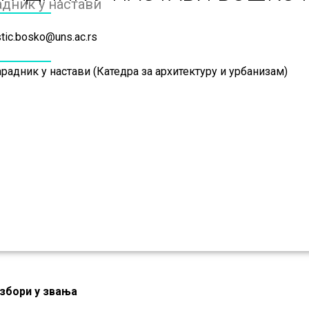
адник у настави
stic.bosko@uns.ac.rs
радник у настави (Катедра за архитектуру и урбанизам)
збори у звања