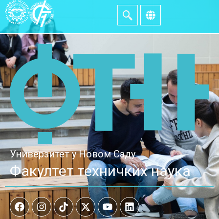
Универзитет у Новом Саду
Факултет техничких наука