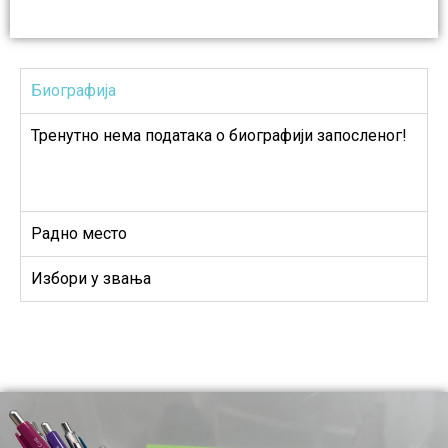
Биографија
Тренутно нема података о биографији запосленог!
Радно место
Избори у звања