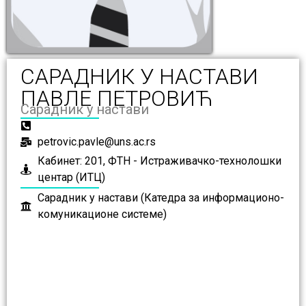
САРАДНИК У НАСТАВИ
ПАВЛЕ ПЕТРОВИЋ
Сарадник у настави
petrovic.pavle@uns.ac.rs
Кабинет: 201, ФТН - Истраживачко-технолошки
центар (ИТЦ)
Сарадник у настави (Катедра за информационо-
комуникационе системе)