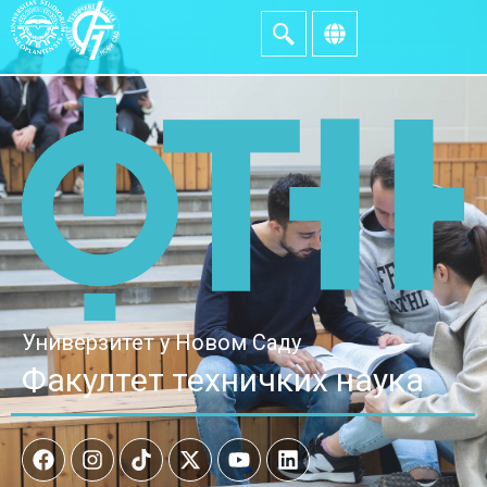
Универзитет у Новом Саду
Факултет техничких наука