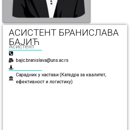
АСИСТЕНТ БРАНИСЛАВА
БАЈИЋ
Асистент
bajic.branislava@uns.ac.rs
Сарадник у настави (Катедра за квалитет,
ефективност и логистику)