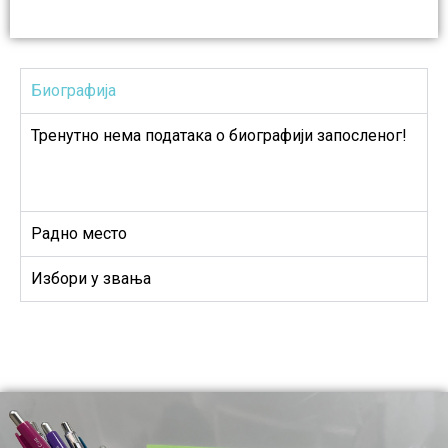
Биографија
Тренутно нема података о биографији запосленог!
Радно место
Избори у звања