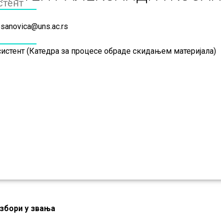
стент
sanovica@uns.ac.rs
систент (Катедра за процесе обраде скидањем материјала)
збори у звања