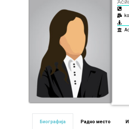
Аси
ko
А
Биографија
Радно место
И