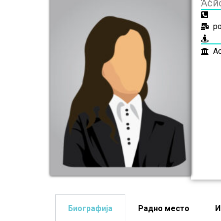
Аси
po
А
Биографија
Радно место
И