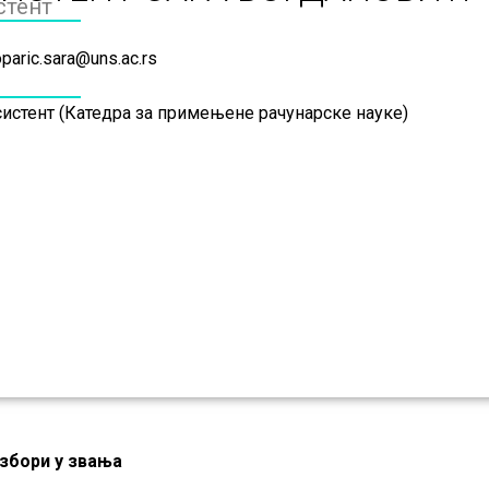
стент
paric.sara@uns.ac.rs
систент (Катедра за примењене рачунарске науке)
збори у звања