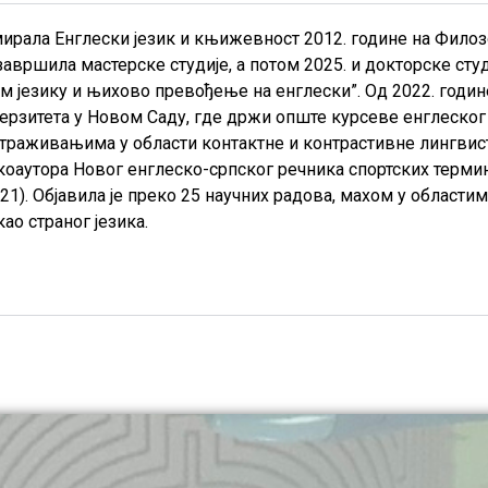
ирала Енглески језик и књижевност 2012. године на Фило
 завршила мастерске студије, а потом 2025. и докторске ст
језику и њихово превођење на енглески”. Од 2022. године
верзитета у Новом Саду, где држи опште курсеве енглеског 
истраживањима у области контактне и контрастивне лингвис
 коаутора Новог енглеско-српског речника спортских термина
21). Објавила је преко 25 научних радова, махом у области
ао страног језика.