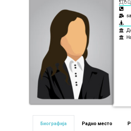
Доц
sa
Д
На
Биографија
Радно место
Р