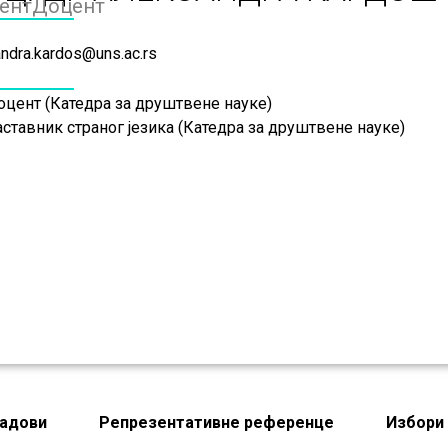
ентДоцент
ndra.kardos@uns.ac.rs
оцент (Катедра за друштвене науке)
ставник страног језика (Катедра за друштвене науке)
адови
Репрезентативне референце
Избори 