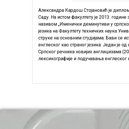
Александра Кардош Стојановић је диплом
Саду. На истом факултету је 2013. године
називом „Именички деминутиви у српском 
језика на Факултету техничких наука Уни
струке на основним студијама. Бави се 
енглеског као страног језика. Један је од
Српског речника новијих англицизама (20
лексикографије и подучавања енглеског к