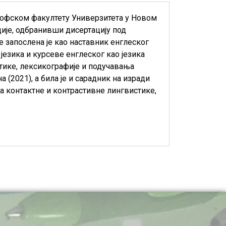
зофском факултету Универзитета у Новом
удије, одбранивши дисертацију под
 запослена је као наставник енглеског
језика и курсеве енглеског као језика
тике, лексикографије и подучавања
 (2021), а била је и сарадник на изради
ма контактне и контрастивне лингвистике,