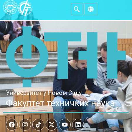
Универзитет у Новом Саду
Факултет техничких наука