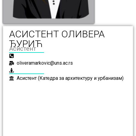
АСИСТЕНТ ОЛИВЕРА
ЂУРИЋ
Асистент
oliveramarkovic@uns.ac.rs
Асистент (Катедра за архитектуру и урбанизам)