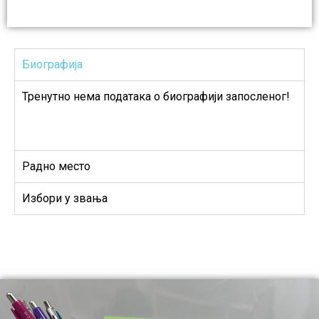
Биографија
Тренутно нема података о биографији запосленог!
Радно место
Избори у звања