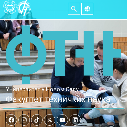
Универзитет у Новом Саду
Факултет техничких наука