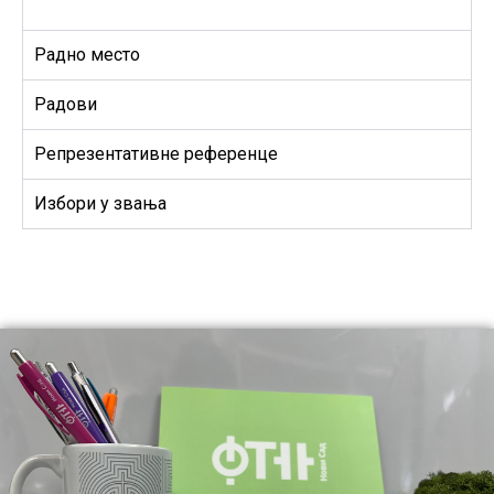
Радно место
Радови
Репрезентативне референце
Избори у звања