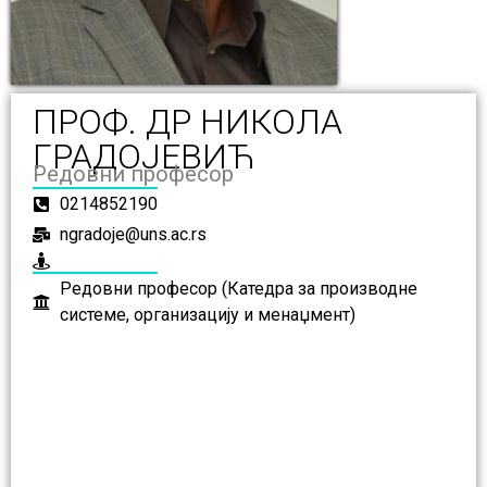
ПРОФ. ДР НИКОЛА
ГРАДОЈЕВИЋ
Редовни професор
0214852190
ngradoje@uns.ac.rs
Редовни професор (Катедра за производне
системе, организацију и менаџмент)