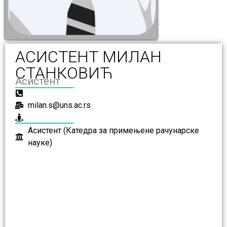
АСИСТЕНТ МИЛАН
СТАНКОВИЋ
Асистент
milan.s@uns.ac.rs
Асистент (Катедра за примењене рачунарске
науке)