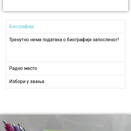
Биографија
Тренутно нема података о биографији запосленог!
Радно место
Избори у звања