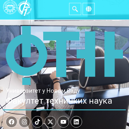
Универзитет у Новом Саду
Факултет техничких наука