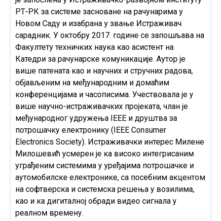
РТ-РК за системе засноване на рачунарима у
Новом Саду и изабрана у звање Истраживач
сарадник. У октобру 2017. године се запошљава на
Факултету техничких наука као асистент на
Катедри за рачунарске комуникације. Аутор је
више патената као и научних и стручних радова,
објављеним на међународним и домаћим
конференцијама и часописима. Учествовала је у
више научно-истраживачких пројеката, члан је
међународног удружења
IEEE
и друштва за
потрошачку електронику (
IEEE Consumer
Electronics Society
). Истраживачки интерес Милене
Милошевић усмерен је ка високо интегрисаним
уграђеним системима у уређајима потрошачке и
аутомобилске електронике, са посебним акцентом
на софтверска и системска решења у возилима,
као и ка дигиталној обради видео сигнала у
реалном времену.