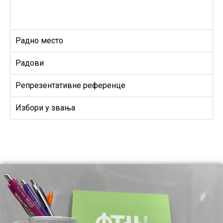
Радно место
Радови
Репрезентативне референце
Избори у звања