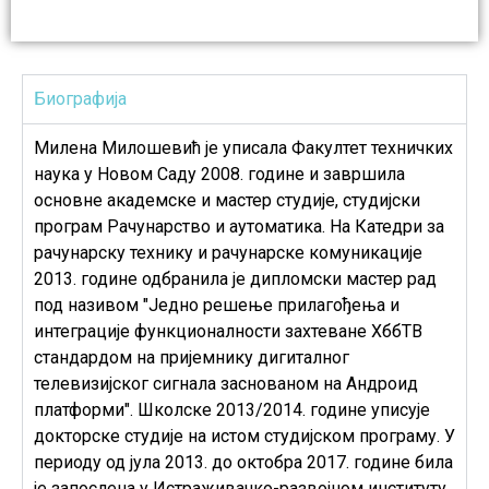
Биографија
Милена Милошевић је уписала Факултет техничких
наука у Новом Саду 2008. године и завршила
основне академске и мастер студије, студијски
програм Рачунарство и аутоматика. На Катедри за
рачунарску технику и рачунарске комуникације
2013. године одбранила је дипломски мастер рад
под називом "Једно решење прилагођења и
интеграције функционалности захтеване ХббТВ
стандардом на пријемнику дигиталног
телевизијског сигнала заснованом на Андроид
платформи". Школске 2013/2014. године уписује
докторске студије на истом студијском програму. У
периоду од јула 2013. до октобра 2017. године била
је запослена у Истраживачко-развојном институту