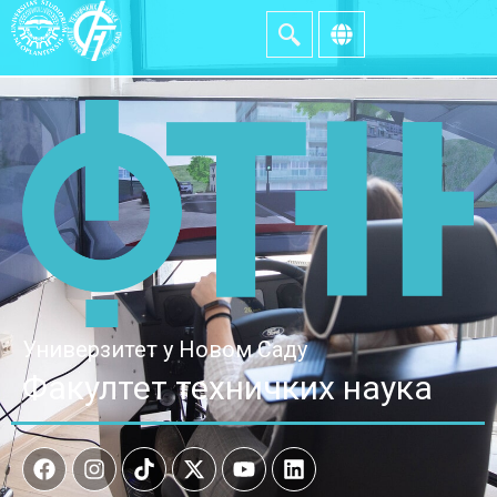
Универзитет у Новом Саду
Факултет техничких наука