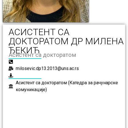
АСИСТЕНТ СА
ДОКТОРАТОМ ДР МИЛЕНА
ЂЕКИЋ
Асистент са докторатом
milosevic.dp13.2013@uns.ac.rs
Асистент са докторатом (Катедра за рачунарске
комуникације)