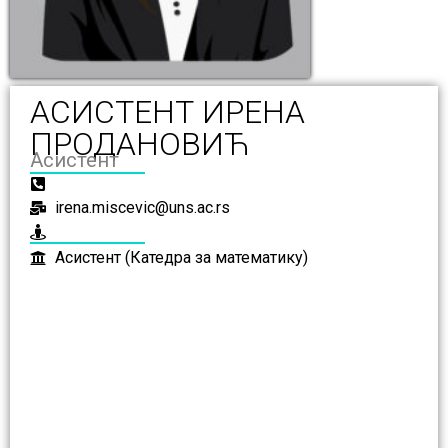
АСИСТЕНТ ИРЕНА
ПРОДАНОВИЋ
Асистент
irena.miscevic@uns.ac.rs
Асистент (Катедра за математику)