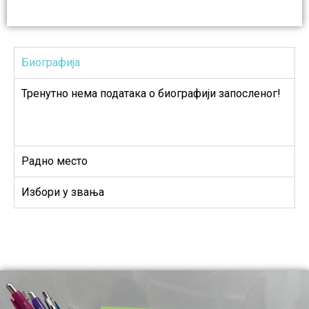
Биографија
Тренутно нема података о биографији запосленог!
Радно место
Избори у звања