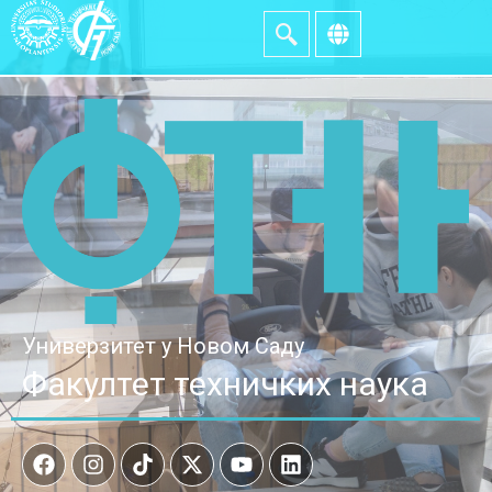
Универзитет у Новом Саду
Факултет техничких наука