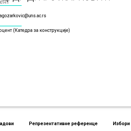
ент
agozarkovic@uns.ac.rs
цент (Катедра за конструкције)
адови
Репрезентативне референце
Избори 