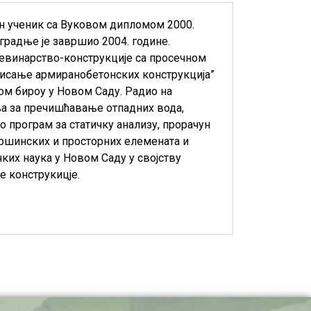
ан ученик са Вуковом дипломом 2000.
градње је завршио 2004. године.
ђевинарство-конструкције са просечном
нисање армиранобетонских конструкција”
тном бироу у Новом Саду. Радио на
ња за пречишћавање отпадних вода,
 програм за статичку анализу, прорачун
вршинских и просторних елемената и
чких наука у Новом Саду у својству
е конструкицје.