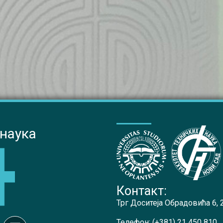
 наука
Контакт:
Трг Доситеја Обрадовића 6,
Телефон:
(+381) 21 450 810