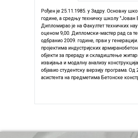
Рођен је 25.11.1985. у Задру. Основну ш
године, а средњу техничку школу "Јован 
Дипломирао је на Факултет техничких нау
оценом 9,00. Дипломски-мастер рад са т
одбранио 2009. године, први у генерацији
пројектима индустријских армиранобетонс
објекти за прераду и складиштење житари
извијања и модалну анализу конструкциј
објавио студентску верзију програма. Од 
асистента на предметима Бетонске констр