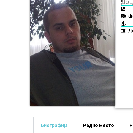
Доц
dr
До
Биографија
Радно место
Р