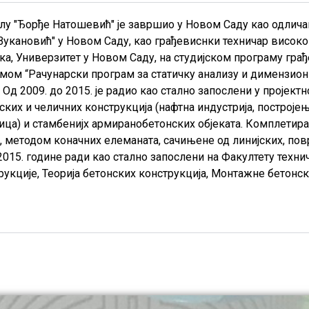
колу "Ђорђе Натошевић" је завршио у Новом Саду као одлич
Вукановић" у Новом Саду, као грађевиснки техничар високо
ка, Универзитет у Новом Саду, на студијском програму гра
емом “Рачунарски програм за статичку анализу и димензио
. Од 2009. до 2015. је радио као стално запослени у пројек
ких и челичних конструкција (нафтна индустрија, построје
ца) и стамбенијх армиранобетонских објеката. Комплетирао
а, методом коначних елеманата, сачињене од линијских, по
2015. године ради као стално запослени на Факултету техни
укције, Теорија бетонских конструкција, Монтажне бетонск