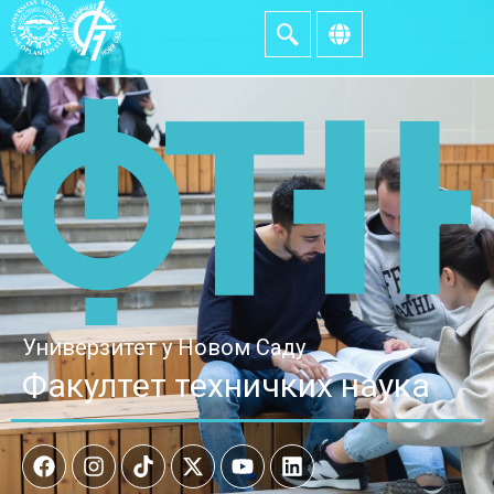
Универзитет у Новом Саду
Факултет техничких наука