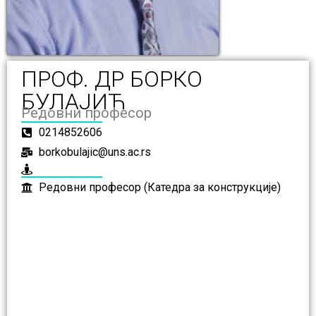
ПРОФ. ДР БОРКО
БУЛАЈИЋ
Редовни професор
0214852606
borkobulajic@uns.ac.rs
Редовни професор (Катедра за конструкције)