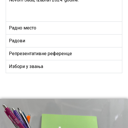
Радно место
Радови
Репрезентативне референце
Избори у звања