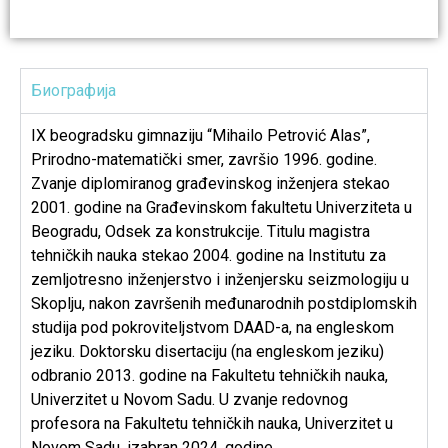
Биографија
IX
beogradsku gimnaziju “Mihailo Petrović Alas”,
Prirodno-matematički smer, završio 1996. godine.
Zvanje diplomiranog građevinskog inženjera stekao
2001. godine na Građevinskom fakultetu Univerziteta u
Beogradu, Odsek za konstrukcije. Titulu magistra
tehničkih nauka stekao 2004. godine na Institutu za
zemljotresno inženjerstvo i inženjersku seizmologiju u
Skoplju, nakon završenih međunarodnih postdiplomskih
studija pod pokroviteljstvom
DAAD
-a, na engleskom
jeziku. Doktorsku disertaciju (na engleskom jeziku)
odbranio 2013. godine na Fakultetu tehničkih nauka,
Univerzitet u Novom Sadu. U zvanje redovnog
profesora na Fakultetu tehničkih nauka, Univerzitet u
Novom Sadu, izabran 2024. godine.