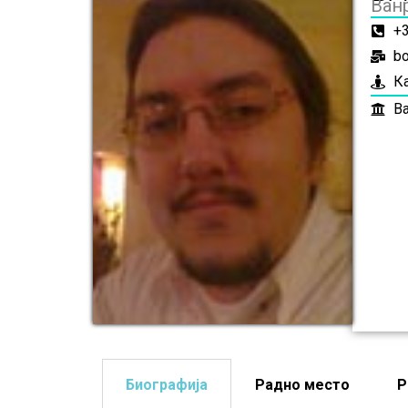
Ван
+
bo
К
В
Биографија
Радно место
Р