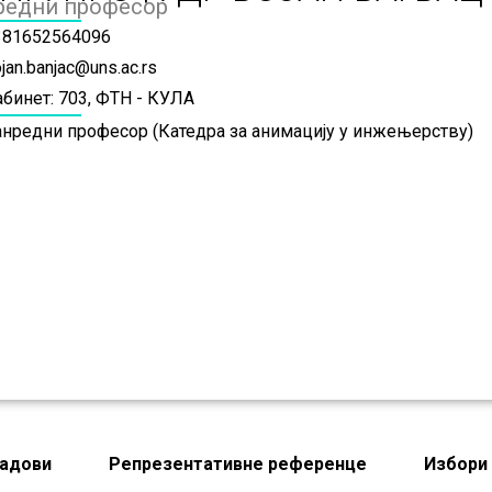
редни професор
381652564096
jan.banjac@uns.ac.rs
абинет: 703, ФТН - КУЛА
анредни професор (Катедра за анимацију у инжењерству)
адови
Репрезентативне референце
Избори 