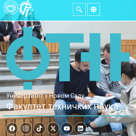
Универзитет у Новом Саду
Факултет техничких наука