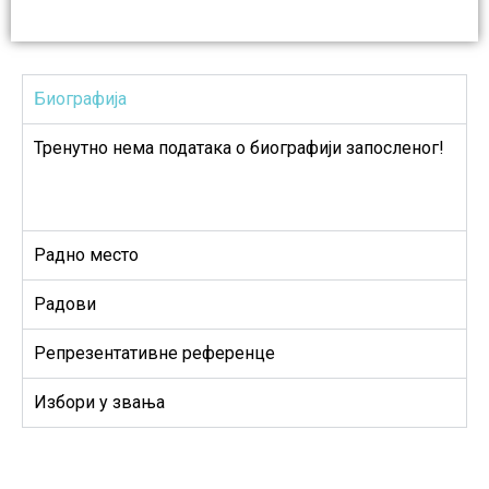
Биографија
Тренутно нема података о биографији запосленог!
Радно место
Радови
Репрезентативне референце
Избори у звања