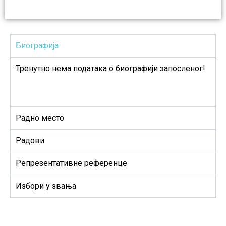
Биографија
Тренутно нема података о биографији запосленог!
Радно место
Радови
Репрезентативне референце
Избори у звања