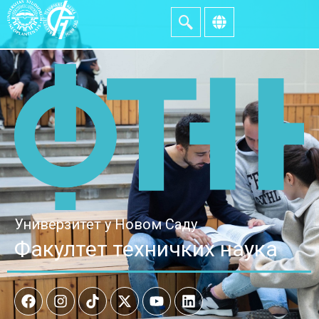
Универзитет у Новом Саду
Факултет техничких наука