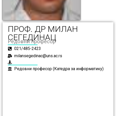
ПРОФ. ДР МИЛАН
СЕГЕДИНАЦ
Редовни професор
021/485-2423
milansegedinac@uns.ac.rs
Редовни професор (Катедра за информатику)