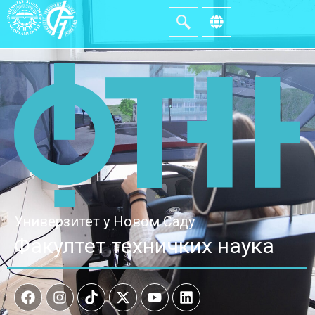
Универзитет у Новом Саду
Факултет техничких наука