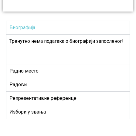
Биографија
Тренутно нема података о биографији запосленог!
Радно место
Радови
Репрезентативне референце
Избори у звања