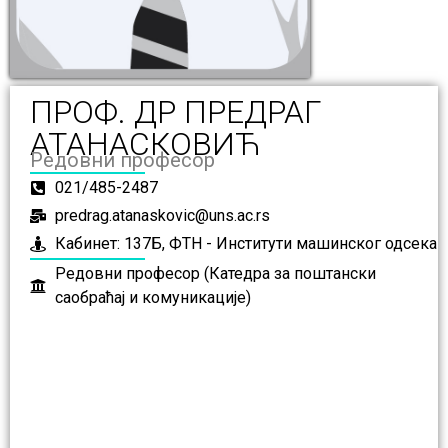
ПРОФ. ДР ПРЕДРАГ
АТАНАСКОВИЋ
Редовни професор
021/485-2487
predrag.atanaskovic@uns.ac.rs
Кабинет: 137Б, ФТН - Институти машинског одсека
Редовни професор (Катедра за поштански
саобраћај и комуникације)