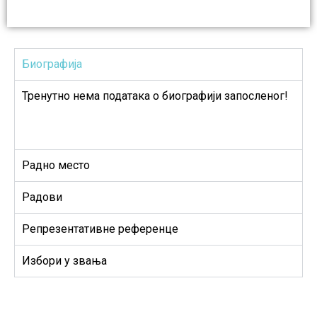
Биографија
Тренутно нема података о биографији запосленог!
Радно место
Радови
Репрезентативне референце
Избори у звања