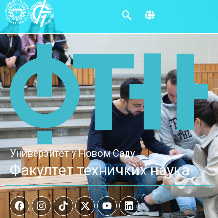
Универзитет у Новом Саду
Факултет техничких наука