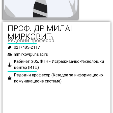
ПРОФ. ДР МИЛАН
МИРКОВИЋ
Редовни професор
021/485-2117
mmirkov@uns.ac.rs
Кабинет: 205, ФТН - Истраживачко-технолошки
центар (ИТЦ)
Редовни професор (Катедра за информационо-
комуникационе системе)